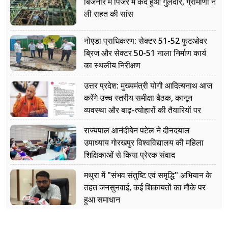
बिजनौर में पिंजरे में कैद हुआ गुलदार, ग्रामीणों ने
ली राहत की सांस
नोएडा प्राधिकरण: सेक्टर 51-52 फुटओवर
ब्रिज और सेक्टर 50-51 नाला निर्माण कार्य
का स्थलीय निरीक्षण
उत्तर प्रदेश: मुख्यमंत्री योगी आदित्यनाथ आज
करेंगे उच्च स्तरीय समीक्षा बैठक, कानून
व्यवस्था और बाढ़-त्योहारों की तैयारियों पर
नजर
राज्यपाल आनंदीबेन पटेल ने दीनदयाल
उपाध्याय गोरखपुर विश्वविद्यालय की महिला
शिक्षिकाओं से किया प्रेरक संवाद
मथुरा में "संभव संतुष्टि एवं समृद्धि" अभियान के
तहत जनसुनवाई, कई शिकायतों का मौके पर
हुआ समाधान