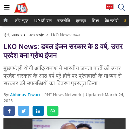
टॉप न्यूज़
UP की बात
राजनीति
क्राइम
शिक्षा
वेब स्टोरी
आप
होम
नोएडा
हिन्दी समाचार
उत्तर प्रदेश
LKO News: डबल इंजन सरकार के 8 वर्ष, उत्तर प्रदेश बना ग्रोथ इंजन
टॉप न्यूज़
गाजियाबाद
LKO News: डबल इंजन सरकार के 8 वर्ष, उत्तर
UP की बात
लखनऊ
प्रदेश बना ग्रोथ इंजन
राजनीति
कानपुर
मुख्यमंत्री योगी आदित्यनाथ ने भारतीय जनता पार्टी की उत्तर
प्रदेश सरकार के आठ वर्ष पूरे होने पर प्रेसवार्ता के माध्यम से
क्राइम
वाराणसी
सरकार की उपलब्धियों का विवरण प्रस्तुत किया।
शिक्षा
आगरा
By:
Abhinav Tiwari
RNI News Network
Updated:
March 24,
वेब स्टोरी
2025
अयोध्या
अलीगढ़
मथुरा