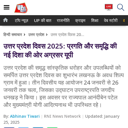
टॉप न्यूज़
UP की बात
राजनीति
क्राइम
शिक्षा
वेब स्टोरी
आप
होम
नोएडा
हिन्दी समाचार
उत्तर प्रदेश
उत्तर प्रदेश दिवस 2025: प्रगति और समृद्धि की नई दिशा की ओर अग्रसर यूपी
टॉप न्यूज़
गाजियाबाद
उत्तर प्रदेश दिवस 2025: प्रगति और समृद्धि की
UP की बात
लखनऊ
नई दिशा की ओर अग्रसर यूपी
राजनीति
कानपुर
उत्तर प्रदेश की समृद्ध सांस्कृतिक धरोहर और उपलब्धियों को
समर्पित उत्तर प्रदेश दिवस का शुभारंभ लखनऊ के अवध शिल्प
क्राइम
वाराणसी
ग्राम में हुआ। तीन दिवसीय यह आयोजन 24 जनवरी से 26
शिक्षा
आगरा
जनवरी तक चला, जिसका उद्घाटन उपराष्ट्रपति जगदीप
धनखड़ ने किया। इस अवसर पर राज्यपाल आनंदीबेन पटेल
वेब स्टोरी
अयोध्या
और मुख्यमंत्री योगी आदित्यनाथ भी उपस्थित रहे।
अलीगढ़
By:
Abhinav Tiwari
RNI News Network
Updated:
January
25, 2025
मथुरा