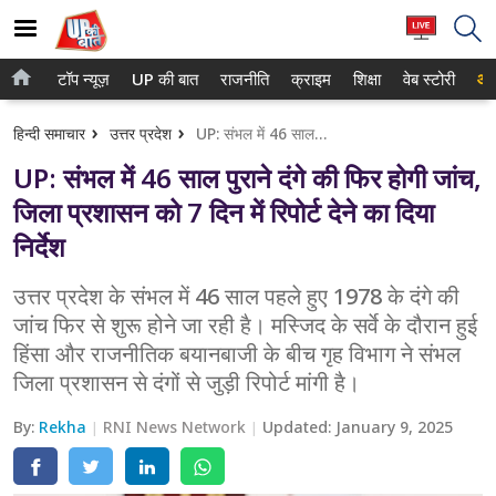
टॉप न्यूज़
UP की बात
राजनीति
क्राइम
शिक्षा
वेब स्टोरी
आप
होम
नोएडा
हिन्दी समाचार
उत्तर प्रदेश
UP: संभल में 46 साल पुराने दंगे की फिर होगी जांच, जिला प्रशासन को 7 दिन में रिपोर्ट देने का दिया निर्देश
टॉप न्यूज़
गाजियाबाद
UP: संभल में 46 साल पुराने दंगे की फिर होगी जांच,
UP की बात
लखनऊ
जिला प्रशासन को 7 दिन में रिपोर्ट देने का दिया
निर्देश
राजनीति
कानपुर
क्राइम
उत्तर प्रदेश के संभल में 46 साल पहले हुए 1978 के दंगे की
वाराणसी
जांच फिर से शुरू होने जा रही है। मस्जिद के सर्वे के दौरान हुई
शिक्षा
आगरा
हिंसा और राजनीतिक बयानबाजी के बीच गृह विभाग ने संभल
जिला प्रशासन से दंगों से जुड़ी रिपोर्ट मांगी है।
वेब स्टोरी
अयोध्या
By:
Rekha
RNI News Network
Updated:
January 9, 2025
अलीगढ़
मथुरा