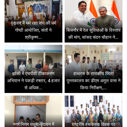
वृंदावन में धर्म रक्षा संघ की धर्म
गोष्ठी आयोजित, संतों ने
बिजनौर में रेल सुविधाओं के विस्तार
श्रीकृष्ण...
की मांग, सांसद चंदन चौहान ने...
झांसी में एचपीवी टीकाकरण
हाथरस के राजकीय जिला
अभियान ने पकड़ी रफ्तार, 4 हजार
पुस्तकालय का डीएम अतुल वत्स ने
से अधिक...
किया निरीक्षण,...
नगर निगम मथुरा-वृंदावन में
राष्ट्रीय हथकरघा दिवस पर