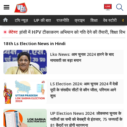
टॉप न्यूज़
UP की बात
राजनीति
क्राइम
शिक्षा
वेब स्टोरी
आप
होम
नोएडा
झांसी में HPV टीकाकरण अभियान को गति देने की तैयारी, शिक्षा विभाग 
लेटेस्ट
टॉप न्यूज़
गाजियाबाद
18th Ls Election News in Hindi
UP की बात
लखनऊ
Lko News: आम चुनाव 2024 हारने के बाद
मायावती का बड़ा बयान
राजनीति
कानपुर
क्राइम
वाराणसी
LS Election 2024: आम चुनाव 2024 में देखें
शिक्षा
आगरा
यूपी के संसदीय सीटों से कौन जीता, परिणाम आने
शुरू
वेब स्टोरी
अयोध्या
अलीगढ़
UP Election News 2024: लोकसभा चुनाव के
नतीजों का सभी को बेसब्री से इंतजार, 75 जनपदों के
मथुरा
81 केंद्रों पर होगी मतगणना