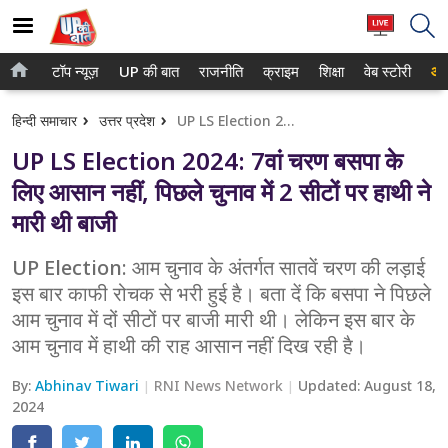
टॉप न्यूज़
UP की बात
राजनीति
क्राइम
शिक्षा
वेब स्टोरी
आप
होम
नोएडा
हिन्दी समाचार
उत्तर प्रदेश
UP LS Election 2024: 7वां चरण बसपा के लिए आसान नहीं, पिछले चुनाव में 2 सीटों पर हाथी ने मारी थी बाजी
टॉप न्यूज़
गाजियाबाद
UP LS Election 2024: 7वां चरण बसपा के
UP की बात
लखनऊ
लिए आसान नहीं, पिछले चुनाव में 2 सीटों पर हाथी ने
मारी थी बाजी
राजनीति
कानपुर
क्राइम
UP Election: आम चुनाव के अंतर्गत सातवें चरण की लड़ाई
वाराणसी
इस बार काफी रोचक से भरी हुई है। बता दें कि बसपा ने पिछले
शिक्षा
आगरा
आम चुनाव में दों सीटों पर बाजी मारी थी। लेकिन इस बार के
आम चुनाव में हाथी की राह आसान नहीं दिख रही है।
वेब स्टोरी
अयोध्या
By:
Abhinav Tiwari
RNI News Network
Updated:
August 18,
अलीगढ़
2024
मथुरा