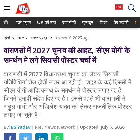
टॉप न्यूज़
UP की बात
राजनीति
क्राइम
शिक्षा
वेब स्टोरी
आप
होम
नोएडा
हिन्दी समाचार
उत्तर प्रदेश
वाराणसी में 2027 चुनाव की आहट, सीएम योगी के समर्थन में लगे सियासी पोस्टर चर्चा में
टॉप न्यूज़
गाजियाबाद
वाराणसी में 2027 चुनाव की आहट, सीएम योगी के
UP की बात
लखनऊ
समर्थन में लगे सियासी पोस्टर चर्चा में
राजनीति
कानपुर
वाराणसी में 2027 विधानसभा चुनाव को लेकर सियासी
गतिविधियां तेज होती नजर आ रही हैं। शहर के कई हिस्सों में
क्राइम
वाराणसी
सीएम योगी आदित्यनाथ के समर्थन में पोस्टर लगाए गए हैं,
शिक्षा
आगरा
जिनमें चुनावी संदेश दिए गए हैं। इससे पहले भी वाराणसी में
राहुल गांधी और अखिलेश यादव को लेकर राजनीतिक पोस्टर
वेब स्टोरी
अयोध्या
लगाए जा चुके हैं।
अलीगढ़
By:
BS Yadav
RNI News Network
Updated:
July 7, 2026
मथुरा