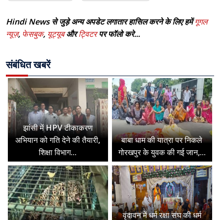
Hindi News से जुड़े अन्य अपडेट लगातार हासिल करने के लिए हमें
गूगल
न्यूज़
,
फेसबुक
,
यूट्यूब
और
ट्विटर
पर फॉलो करे...
संबंधित खबरें
झांसी में HPV टीकाकरण
अभियान को गति देने की तैयारी,
बाबा धाम की यात्रा पर निकले
शिक्षा विभाग...
गोरखपुर के युवक की गई जान,...
वृंदावन में धर्म रक्षा संघ की धर्म