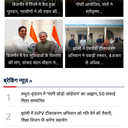
बिजनौर में पिंजरे में कैद हुआ
गोष्ठी आयोजित, संतों ने
गुलदार, ग्रामीणों ने ली राहत की...
श्रीकृष्ण...
झांसी में एचपीवी टीकाकरण
बिजनौर में रेल सुविधाओं के विस्तार
अभियान ने पकड़ी रफ्तार, 4 हजार
की मांग, सांसद चंदन चौहान ने...
से अधिक...
ब्रेकिंग न्यूज़ »
1
मथुरा-वृंदावन में ‘गंदगी छोड़ो आंदोलन’ का आह्वान, 50 सफाई
मित्र सम्मानित
2
झांसी में HPV टीकाकरण अभियान को गति देने की तैयारी,
शिक्षा विभाग भी करेगा सहयोग