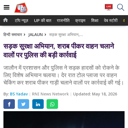
टॉप न्यूज़
UP की बात
राजनीति
क्राइम
शिक्षा
वेब स्टोरी
आप
होम
नोएडा
हिन्दी समाचार
JALAUN
सड़क सुरक्षा अभियान, शराब पीकर वाहन चलाने वालों पर पुलिस की बड़ी कार्रवाई
टॉप न्यूज़
गाजियाबाद
सड़क सुरक्षा अभियान, शराब पीकर वाहन चलाने
UP की बात
लखनऊ
वालों पर पुलिस की बड़ी कार्रवाई
राजनीति
कानपुर
जालौन में प्रशासन और पुलिस ने सड़क हादसों को रोकने के
लिए विशेष अभियान चलाया। देर रात टोल प्लाजा पर वाहन
क्राइम
वाराणसी
चेकिंग कर शराब पीकर गाड़ी चलाने वालों पर कार्रवाई की गई।
शिक्षा
आगरा
By:
BS Yadav
RNI News Network
Updated:
May 18, 2026
वेब स्टोरी
अयोध्या
अलीगढ़
मथुरा