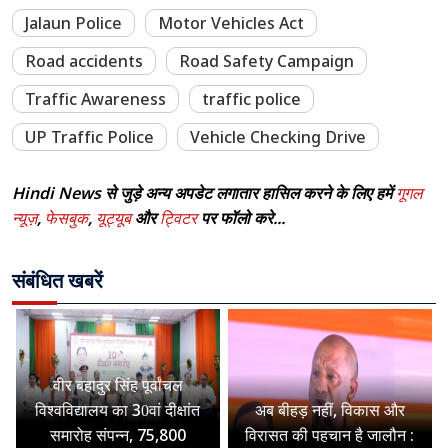
Jalaun Police
Motor Vehicles Act
Road accidents
Road Safety Campaign
Traffic Awareness
traffic police
UP Traffic Police
Vehicle Checking Drive
Hindi News से जुड़े अन्य अपडेट लगातार हासिल करने के लिए हमें
गूगल
न्यूज़
,
फेसबुक
,
यूट्यूब
और
ट्विटर
पर फॉलो करे...
संबंधित खबरें
वीर बहादुर सिंह पूर्वांचल
विश्वविद्यालय का 30वां दीक्षांत
अब बीहड़ नहीं, विकास और
समारोह संपन्न, 75,800
विरासत की पहचान है जालौन :