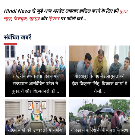
Hindi News से जुड़े अन्य अपडेट लगातार हासिल करने के लिए हमें
गूगल
न्यूज़
,
फेसबुक
,
यूट्यूब
और
ट्विटर
पर फॉलो करे...
संबंधित खबरें
राष्ट्रीय हथकरघा दिवस पर
गोरखपुर के नए मंडलायुक्त बने
राज्यपाल आनंदीबेन पटेल ने
इंद्र विक्रम सिंह, विकास कार्यों में
बुनकरों और शिल्पकारों की...
तेजी...
सीएम योगी की उच्चस्तरीय समीक्षा
नोएडा में बारिश के बीच प्राधिकरण