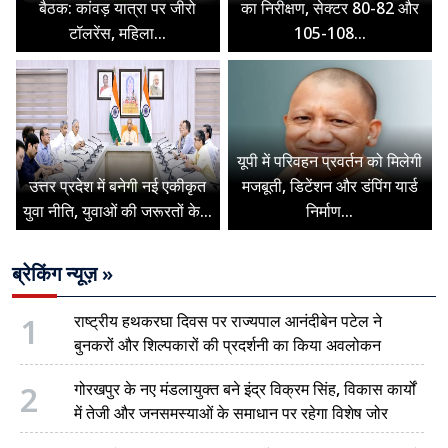
बैठक: कांवड़ यात्रा पर जीरो
का निरीक्षण, सेक्टर 80-82 और
टॉलरेंस, महिला...
105-108...
यूपी में परिवहन प्रवर्तन को मिलेगी
उत्तर प्रदेश में बनेगी नई एकीकृत
मजबूती, डिटेंशन और डंपिंग यार्ड
युवा नीति, युवाओं की जरूरतों के...
निर्माण...
ब्रेकिंग न्यूज़ »
1
राष्ट्रीय हथकरघा दिवस पर राज्यपाल आनंदीबेन पटेल ने
बुनकरों और शिल्पकारों की प्रदर्शनी का किया अवलोकन
2
गोरखपुर के नए मंडलायुक्त बने इंद्र विक्रम सिंह, विकास कार्यों
में तेजी और जनसमस्याओं के समाधान पर रहेगा विशेष जोर