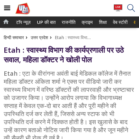
टॉप न्यूज़
UP की बात
राजनीति
क्राइम
शिक्षा
वेब स्टोरी
आप
होम
नोएडा
हिन्दी समाचार
उत्तर प्रदेश
Etah : स्वास्थ्य विभाग की कार्यप्रणाली पर उठे सवाल, महिला डॉक्टर ने खोली पोल
टॉप न्यूज़
गाजियाबाद
Etah : स्वास्थ्य विभाग की कार्यप्रणाली पर उठे
UP की बात
लखनऊ
सवाल, महिला डॉक्टर ने खोली पोल
राजनीति
कानपुर
Etah : एटा के वीरांगना अवंती बाई मेडिकल कॉलेज में तैनात
महिला डॉक्टर अंकिता शर्मा ने एक्स पर वीडियो जारी कर
क्राइम
वाराणसी
स्वास्थ्य विभाग में वरिष्ठ डॉक्टरों की लापरवाही और भ्रष्टाचार
शिक्षा
आगरा
को उजागर किया। उन्होंने आरोप लगाया कि विभागाध्यक्ष
सप्ताह में केवल एक-दो बार आती हैं और पूरी महीने की
वेब स्टोरी
अयोध्या
उपस्थिति दर्ज कर लेती हैं, जिससे अन्य स्टाफ को भी
उपस्थिति दर्ज करने में दिक्कत होती है। इस खुलासे के बाद
अलीगढ़
उन्हें कारण बताओ नोटिस जारी किया गया है और जून महीने
मथुरा
की सैलरी भी रोक दी गई है।