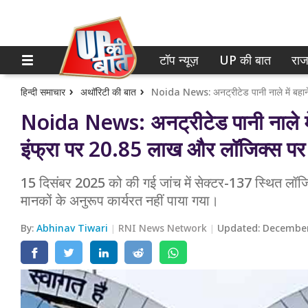
टॉप न्यूज़
UP की बात
राज
होम
नोएडा
गाजियाबाद
टॉप न्यूज़
हिन्दी समाचार
अथॉरिटी की बात
Noida News: अनट्रीटेड पानी नाले में 
लखनऊ
UP की बात
इंफ्रा पर 20.85 लाख और लॉजिक्स पर 
कानपुर
राजनीति
15 दिसंबर 2025 को की गई जांच में सेक्टर-137 स्थित लॉजिक्
वाराणसी
क्राइम
मानकों के अनुरूप कार्यरत नहीं पाया गया।
आगरा
शिक्षा
By:
Abhinav Tiwari
RNI News Network
Updated:
December
अयोध्या
वेब स्टोरी
अलीगढ़
मथुरा