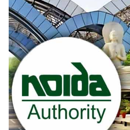
मेरठ
मुरादाबाद
गोरखपुर
प्रयागराज
रामपुर