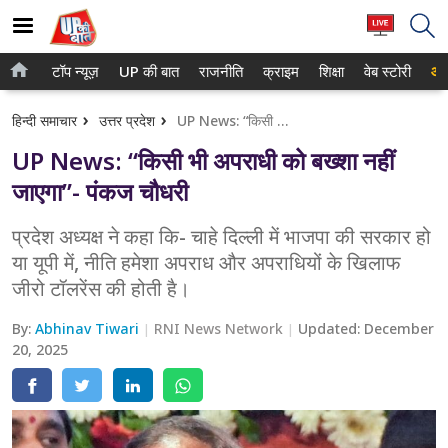
टॉप न्यूज़
UP की बात
राजनीति
क्राइम
शिक्षा
वेब स्टोरी
आप
होम
नोएडा
हिन्दी समाचार
उत्तर प्रदेश
UP News: “किसी भी अपराधी को बख्शा नहीं जाएगा”- पंकज चौधरी
टॉप न्यूज़
गाजियाबाद
UP News: “किसी भी अपराधी को बख्शा नहीं
UP की बात
लखनऊ
जाएगा”- पंकज चौधरी
राजनीति
कानपुर
प्रदेश अध्यक्ष ने कहा कि- चाहे दिल्ली में भाजपा की सरकार हो
या यूपी में, नीति हमेशा अपराध और अपराधियों के खिलाफ
क्राइम
वाराणसी
जीरो टॉलरेंस की होती है।
शिक्षा
आगरा
By:
Abhinav Tiwari
RNI News Network
Updated:
December
वेब स्टोरी
20, 2025
अयोध्या
अलीगढ़
मथुरा