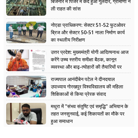
बिजनौर में पिंजरे में कैद हुआ गुलदार, ग्रामीणों ने
ली राहत की सांस
नोएडा प्राधिकरण: सेक्टर 51-52 फुटओवर
ब्रिज और सेक्टर 50-51 नाला निर्माण कार्य
का स्थलीय निरीक्षण
उत्तर प्रदेश: मुख्यमंत्री योगी आदित्यनाथ आज
करेंगे उच्च स्तरीय समीक्षा बैठक, कानून
व्यवस्था और बाढ़-त्योहारों की तैयारियों पर
नजर
राज्यपाल आनंदीबेन पटेल ने दीनदयाल
उपाध्याय गोरखपुर विश्वविद्यालय की महिला
शिक्षिकाओं से किया प्रेरक संवाद
मथुरा में "संभव संतुष्टि एवं समृद्धि" अभियान के
तहत जनसुनवाई, कई शिकायतों का मौके पर
हुआ समाधान