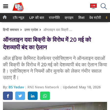
टॉप न्यूज़
UP की बात
राजनीति
क्राइम
शिक्षा
वेब स्टोरी
आप
होम
नोएडा
हिन्दी समाचार
उत्तर प्रदेश
ऑनलाइन दवा बिक्री के विरोध में 20 मई को देशव्यापी बंद का ऐलान
टॉप न्यूज़
गाजियाबाद
ऑनलाइन दवा बिक्री के विरोध में 20 मई को
UP की बात
लखनऊ
देशव्यापी बंद का ऐलान
राजनीति
कानपुर
ऑल इंडिया केमिस्ट वेलफेयर एसोसिएशन ने ऑनलाइन दवाओं
की बिक्री के विरोध में 20 मई को देशव्यापी बंद का ऐलान किया
क्राइम
वाराणसी
है। एसोसिएशन ने नियमों और मुनाफे को लेकर गंभीर सवाल
शिक्षा
आगरा
उठाए हैं।
वेब स्टोरी
अयोध्या
By:
BS Yadav
RNI News Network
Updated:
May 18, 2026
अलीगढ़
मथुरा