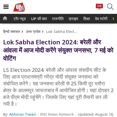
टॉप न्यूज़
UP की बात
राजनीति
क्राइम
शिक्षा
वेब स्टोरी
आप
होम
नोएडा
हिन्दी समाचार
उत्तर प्रदेश
Lok Sabha Election 2024: बरेली और आंवला में आज मोदी करेंगे संयुक्त जनसभा, 7 मई को वोटिंग
टॉप न्यूज़
गाजियाबाद
Lok Sabha Election 2024: बरेली और
UP की बात
लखनऊ
आंवला में आज मोदी करेंगे संयुक्त जनसभा, 7 मई को
वोटिंग
राजनीति
कानपुर
क्राइम
LS Election 2024: बरेली और आंवला संसदीय सीट के
वाराणसी
लिए आज प्रधानमंत्री नरेंद्र मोदी संयुक्त जनसभा को
शिक्षा
आगरा
संबोधित करेंगे। यह जनसभा बरेली से 25 किमी दूर भमौरा
क्षेत्र के आलमपुर जाफराबाद में आयोजित होगी। यहां दोपहर 2
वेब स्टोरी
अयोध्या
बजे पीएम मोदी पहुंचेंगे। जिसके लिए यहां पूरी तैयारी कर ली
गयी है।
अलीगढ़
By:
Abhinav Tiwari
RNI News Network
Updated:
August 18,
मथुरा