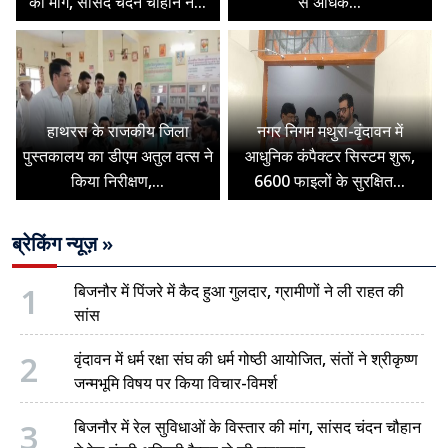
की मांग, सांसद चंदन चौहान ने...
से अधिक...
हाथरस के राजकीय जिला
नगर निगम मथुरा-वृंदावन में
पुस्तकालय का डीएम अतुल वत्स ने
आधुनिक कंपैक्टर सिस्टम शुरू,
किया निरीक्षण,...
6600 फाइलों के सुरक्षित...
ब्रेकिंग न्यूज़ »
1
बिजनौर में पिंजरे में कैद हुआ गुलदार, ग्रामीणों ने ली राहत की
सांस
2
वृंदावन में धर्म रक्षा संघ की धर्म गोष्ठी आयोजित, संतों ने श्रीकृष्ण
जन्मभूमि विषय पर किया विचार-विमर्श
3
बिजनौर में रेल सुविधाओं के विस्तार की मांग, सांसद चंदन चौहान