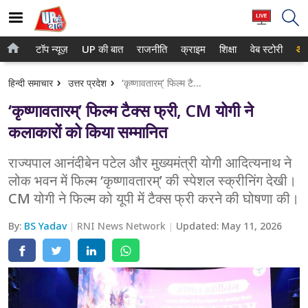
टॉप न्यूज़
UP की बात
राजनीति
क्राइम
शिक्षा
वेब स्टोरी
आप
होम
नोएडा
हिन्दी समाचार
उत्तर प्रदेश
‘कृष्णावतारम्’ फिल्म टैक्स फ्री, CM योगी ने कलाकारों को किया सम्मानित
टॉप न्यूज़
गाजियाबाद
‘कृष्णावतारम्’ फिल्म टैक्स फ्री, CM योगी ने
UP की बात
लखनऊ
कलाकारों को किया सम्मानित
राजनीति
कानपुर
राज्यपाल आनंदीबेन पटेल और मुख्यमंत्री योगी आदित्यनाथ ने
लोक भवन में फिल्म ‘कृष्णावतारम्’ की स्पेशल स्क्रीनिंग देखी।
क्राइम
वाराणसी
CM योगी ने फिल्म को यूपी में टैक्स फ्री करने की घोषणा की।
शिक्षा
आगरा
By:
BS Yadav
RNI News Network
Updated:
May 11, 2026
वेब स्टोरी
अयोध्या
अलीगढ़
मथुरा