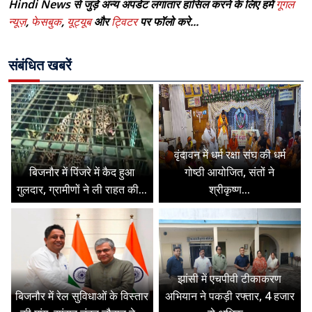
Hindi News से जुड़े अन्य अपडेट लगातार हासिल करने के लिए हमें
गूगल
न्यूज़
,
फेसबुक
,
यूट्यूब
और
ट्विटर
पर फॉलो करे...
संबंधित खबरें
वृंदावन में धर्म रक्षा संघ की धर्म
बिजनौर में पिंजरे में कैद हुआ
गोष्ठी आयोजित, संतों ने
गुलदार, ग्रामीणों ने ली राहत की...
श्रीकृष्ण...
झांसी में एचपीवी टीकाकरण
बिजनौर में रेल सुविधाओं के विस्तार
अभियान ने पकड़ी रफ्तार, 4 हजार