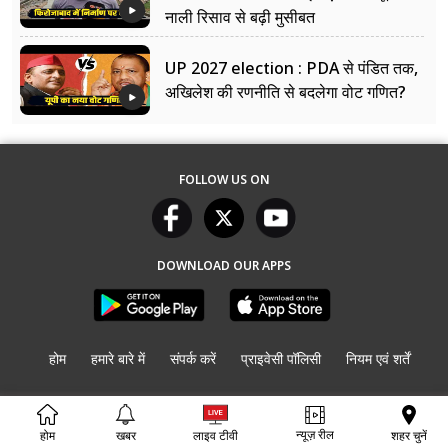
नाली रिसाव से बढ़ी मुसीबत
UP 2027 election : PDA से पंडित तक,
अखिलेश की रणनीति से बदलेगा वोट गणित?
FOLLOW US ON
DOWNLOAD OUR APPS
होम
हमारे बारे में
संपर्क करें
प्राइवेसी पॉलिसी
नियम एवं शर्तें
© Copyright
UP की बात
2026. All rights reserved.
न्यूज़ रील
शहर चुनें
होम
खबर
लाइव टीवी