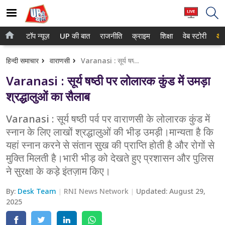
टॉप न्यूज़
UP की बात
राजनीति
क्राइम
शिक्षा
वेब स्टोरी
आप
होम
नोएडा
हिन्दी समाचार
वाराणसी
Varanasi : सूर्य षष्ठी पर लोलारक कुंड में उमड़ा श्रद्धालुओं का सैलाब
टॉप न्यूज़
गाजियाबाद
Varanasi : सूर्य षष्ठी पर लोलारक कुंड में उमड़ा
UP की बात
लखनऊ
श्रद्धालुओं का सैलाब
राजनीति
कानपुर
Varanasi : सूर्य षष्ठी पर्व पर वाराणसी के लोलारक कुंड में
स्नान के लिए लाखों श्रद्धालुओं की भीड़ उमड़ी।मान्यता है कि
क्राइम
वाराणसी
यहां स्नान करने से संतान सुख की प्राप्ति होती है और रोगों से
शिक्षा
आगरा
मुक्ति मिलती है।भारी भीड़ को देखते हुए प्रशासन और पुलिस
ने सुरक्षा के कड़े इंतज़ाम किए।
वेब स्टोरी
अयोध्या
By:
Desk Team
RNI News Network
Updated:
August 29,
अलीगढ़
2025
मथुरा