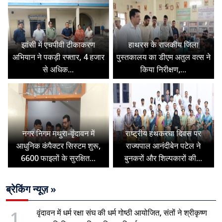
झांसी में एचपीवी टीकाकरण
हाथरस के राजकीय जिला
अभियान ने पकड़ी रफ्तार, 4 हजार
पुस्तकालय का डीएम अतुल वत्स ने
से अधिक...
किया निरीक्षण,...
नगर निगम मथुरा-वृंदावन में
राष्ट्रीय हथकरघा दिवस पर
आधुनिक कंपैक्टर सिस्टम शुरू,
राज्यपाल आनंदीबेन पटेल ने
6600 फाइलों के सुरक्षित...
बुनकरों और शिल्पकारों की...
ब्रेकिंग न्यूज़ »
1
वृंदावन में धर्म रक्षा संघ की धर्म गोष्ठी आयोजित, संतों ने श्रीकृष्ण