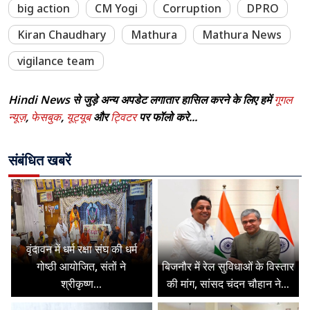
big action
CM Yogi
Corruption
DPRO
Kiran Chaudhary
Mathura
Mathura News
vigilance team
Hindi News से जुड़े अन्य अपडेट लगातार हासिल करने के लिए हमें
गूगल
न्यूज़
,
फेसबुक
,
यूट्यूब
और
ट्विटर
पर फॉलो करे...
संबंधित खबरें
वृंदावन में धर्म रक्षा संघ की धर्म
गोष्ठी आयोजित, संतों ने
बिजनौर में रेल सुविधाओं के विस्तार
श्रीकृष्ण...
की मांग, सांसद चंदन चौहान ने...