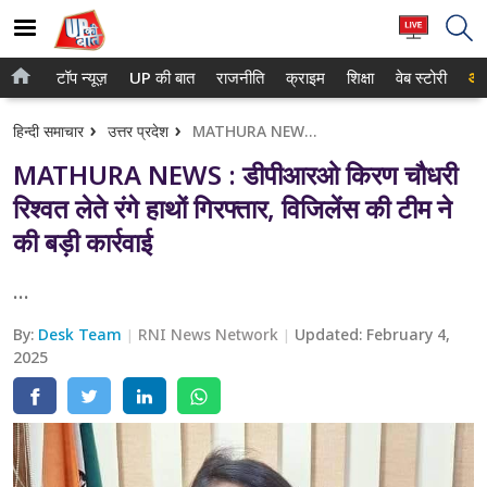
टॉप न्यूज़
UP की बात
राजनीति
क्राइम
शिक्षा
वेब स्टोरी
आप
होम
नोएडा
हिन्दी समाचार
उत्तर प्रदेश
MATHURA NEWS : डीपीआरओ किरण चौधरी रिश्वत लेते रंगे हाथों गिरफ्तार, विजिलेंस की टीम ने की बड़ी कार्रवाई
टॉप न्यूज़
गाजियाबाद
MATHURA NEWS : डीपीआरओ किरण चौधरी
UP की बात
लखनऊ
रिश्वत लेते रंगे हाथों गिरफ्तार, विजिलेंस की टीम ने
की बड़ी कार्रवाई
राजनीति
कानपुर
क्राइम
...
वाराणसी
शिक्षा
By:
आगरा
Desk Team
RNI News Network
Updated:
February 4,
2025
वेब स्टोरी
अयोध्या
अलीगढ़
मथुरा