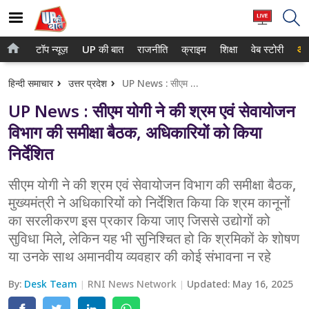
टॉप न्यूज़
UP की बात
राजनीति
क्राइम
शिक्षा
वेब स्टोरी
आप
होम
नोएडा
हिन्दी समाचार
उत्तर प्रदेश
UP News : सीएम योगी ने की श्रम एवं सेवायोजन विभाग की समीक्षा बैठक, अधिकारियों को किया निर्देशित
टॉप न्यूज़
गाजियाबाद
UP News : सीएम योगी ने की श्रम एवं सेवायोजन
UP की बात
लखनऊ
विभाग की समीक्षा बैठक, अधिकारियों को किया
निर्देशित
राजनीति
कानपुर
क्राइम
सीएम योगी ने की श्रम एवं सेवायोजन विभाग की समीक्षा बैठक,
वाराणसी
मुख्यमंत्री ने अधिकारियों को निर्देशित किया कि श्रम कानूनों
शिक्षा
आगरा
का सरलीकरण इस प्रकार किया जाए जिससे उद्योगों को
सुविधा मिले, लेकिन यह भी सुनिश्चित हो कि श्रमिकों के शोषण
वेब स्टोरी
अयोध्या
या उनके साथ अमानवीय व्यवहार की कोई संभावना न रहे
अलीगढ़
By:
Desk Team
RNI News Network
Updated:
May 16, 2025
मथुरा