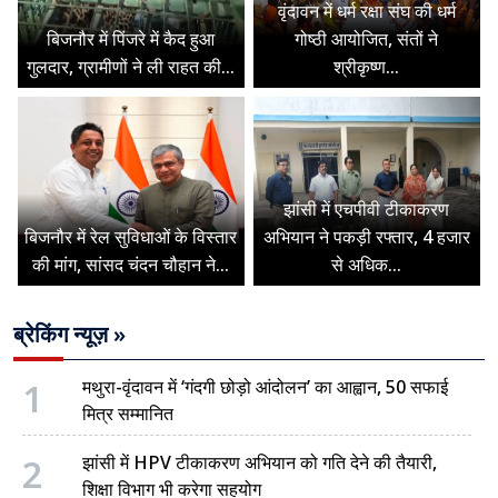
वृंदावन में धर्म रक्षा संघ की धर्म
बिजनौर में पिंजरे में कैद हुआ
गोष्ठी आयोजित, संतों ने
गुलदार, ग्रामीणों ने ली राहत की...
श्रीकृष्ण...
झांसी में एचपीवी टीकाकरण
बिजनौर में रेल सुविधाओं के विस्तार
अभियान ने पकड़ी रफ्तार, 4 हजार
की मांग, सांसद चंदन चौहान ने...
से अधिक...
ब्रेकिंग न्यूज़ »
1
मथुरा-वृंदावन में ‘गंदगी छोड़ो आंदोलन’ का आह्वान, 50 सफाई
मित्र सम्मानित
2
झांसी में HPV टीकाकरण अभियान को गति देने की तैयारी,
शिक्षा विभाग भी करेगा सहयोग