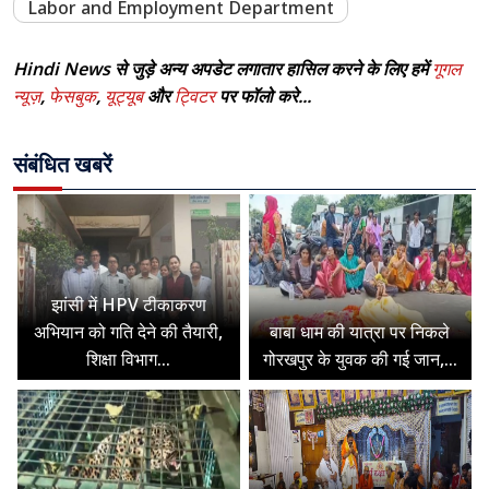
Labor and Employment Department
Hindi News से जुड़े अन्य अपडेट लगातार हासिल करने के लिए हमें
गूगल
न्यूज़
,
फेसबुक
,
यूट्यूब
और
ट्विटर
पर फॉलो करे...
संबंधित खबरें
झांसी में HPV टीकाकरण
अभियान को गति देने की तैयारी,
बाबा धाम की यात्रा पर निकले
शिक्षा विभाग...
गोरखपुर के युवक की गई जान,...