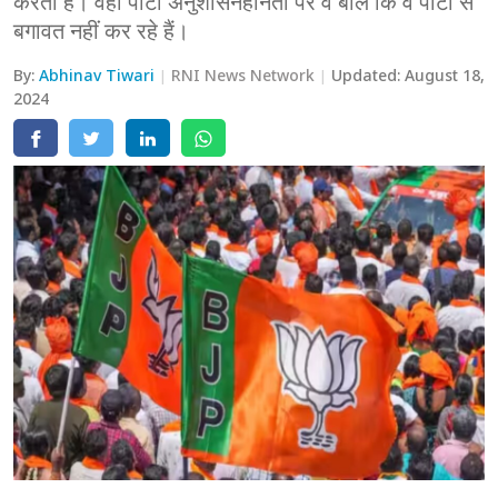
करती है। वहीं पार्टी अनुशासनहीनता पर वे बोले कि वे पार्टी से
बगावत नहीं कर रहे हैं।
मेरठ
By:
Abhinav Tiwari
RNI News Network
Updated:
August 18,
मुरादाबाद
2024
गोरखपुर
प्रयागराज
रामपुर