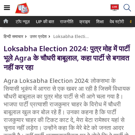
टॉप न्यूज़
UP की बात
राजनीति
क्राइम
शिक्षा
वेब स्टोरी
आप
होम
नोएडा
हिन्दी समाचार
उत्तर प्रदेश
Loksabha Election 2024: पुत्र मोह में पार्टी भूले Agra के चौधरी बाबूलाल, कहा पार्टी से बगावत नहीं कर रहा
टॉप न्यूज़
गाजियाबाद
Loksabha Election 2024: पुत्र मोह में पार्टी
UP की बात
लखनऊ
भूले Agra के चौधरी बाबूलाल, कहा पार्टी से बगावत
नहीं कर रहा
राजनीति
कानपुर
क्राइम
Agra Loksabha Election 2024: लोकसभा के
वाराणसी
सियासी भूकंप में आगरा से एक खबर आ रही है जिसमें विधायक
शिक्षा
आगरा
चौधरी बाबूलाल का पुत्र मोह पार्टी से भी आगे चला गया है।
भाजपा पार्टी प्रत्याशी राजकुमार चाहर के विरोध में चौधरी
वेब स्टोरी
अयोध्या
बाबूलाल खुल कर बोल रहे हैं। उनका कहना है कि पार्टी
राजकुमार चाहर की टिकट काट दे, मेरा बेटा रामेश्वर यहां से
अलीगढ़
चुनाव नहीं लड़ेगा। उन्होंने कहा कि मेरे बेटे को जनता आदर
मथुरा