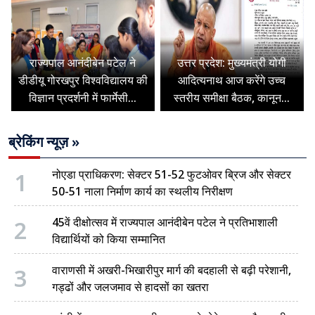
राज्यपाल आनंदीबेन पटेल ने
उत्तर प्रदेश: मुख्यमंत्री योगी
डीडीयू गोरखपुर विश्वविद्यालय की
आदित्यनाथ आज करेंगे उच्च
विज्ञान प्रदर्शनी में फार्मेसी...
स्तरीय समीक्षा बैठक, कानून...
ब्रेकिंग न्यूज़ »
1
नोएडा प्राधिकरण: सेक्टर 51-52 फुटओवर ब्रिज और सेक्टर
50-51 नाला निर्माण कार्य का स्थलीय निरीक्षण
2
45वें दीक्षोत्सव में राज्यपाल आनंदीबेन पटेल ने प्रतिभाशाली
विद्यार्थियों को किया सम्मानित
3
वाराणसी में अखरी-भिखारीपुर मार्ग की बदहाली से बढ़ी परेशानी,
गड्ढों और जलजमाव से हादसों का खतरा