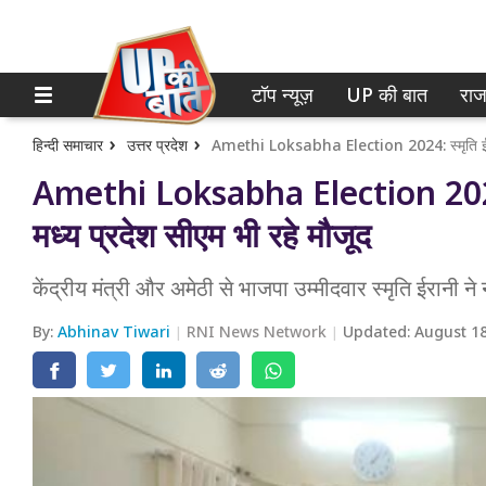
टॉप न्यूज़
UP की बात
राज
होम
नोएडा
गाजियाबाद
टॉप न्यूज़
हिन्दी समाचार
उत्तर प्रदेश
Amethi Loksabha Election 2024: स्
लखनऊ
UP की बात
मध्य प्रदेश सीएम भी रहे मौजूद
कानपुर
राजनीति
केंद्रीय मंत्री और अमेठी से भाजपा उम्मीदवार स्मृति ईरानी
वाराणसी
क्राइम
By:
Abhinav Tiwari
RNI News Network
Updated:
August 18
आगरा
शिक्षा
अयोध्या
वेब स्टोरी
अलीगढ़
मथुरा