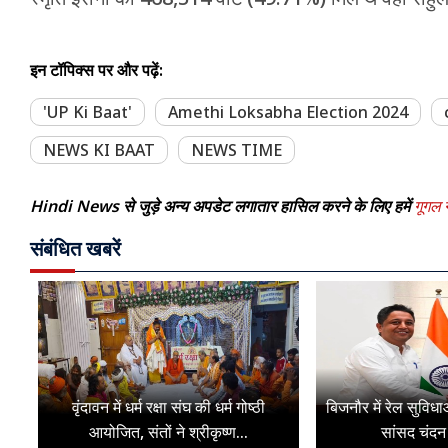
इन टॉपिक्स पर और पढ़ें:
'UP Ki Baat'
Amethi Loksabha Election 2024
NEWS KI BAAT
NEWS TIME
Hindi News से जुड़े अन्य अपडेट लगातार हासिल करने के लिए हमें
गूगल न
संबंधित खबरें
वृंदावन में धर्म रक्षा संघ की धर्म गोष्ठी
बिजनौर में रेल सुविधा
आयोजित, संतों ने श्रीकृष्ण...
सांसद चंदन 