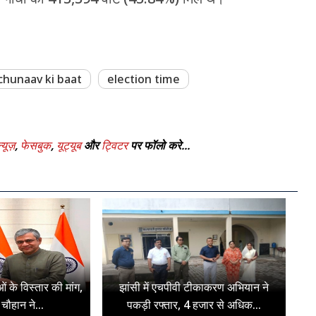
chunaav ki baat
election time
्यूज़
,
फेसबुक
,
यूट्यूब
और
ट्विटर
पर फॉलो करे...
ओं के विस्तार की मांग,
झांसी में एचपीवी टीकाकरण अभियान ने
चौहान ने...
पकड़ी रफ्तार, 4 हजार से अधिक...