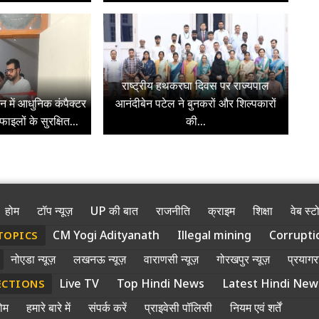
राष्ट्रीय हथकरघा दिवस पर राज्यपाल
न में आधुनिक कंपैक्टर
आनंदीबेन पटेल ने बुनकरों और शिल्पकारों
ाइलों के सुरक्षित...
की...
होम
टॉप न्यूज़
UP की बात
राजनीति
क्राइम
शिक्षा
वेब स्ट
CM Yogi Adityanath
Illegal mining
Corrupti
TOPICS
नोएडा न्यूज़
लखनऊ न्यूज़
वाराणसी न्यूज़
गोरखपुर न्यूज़
प्रयागरा
Live TV
Top Hindi News
Latest Hindi New
ECTIONS
ोम
हमारे बारे में
संपर्क करें
प्राइवेसी पॉलिसी
नियम एवं शर्तें