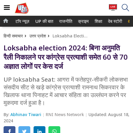
टॉप न्यूज़
UP की बात
राजनीति
क्राइम
शिक्षा
वेब स्टोरी
आप
होम
नोएडा
हिन्दी समाचार
उत्तर प्रदेश
Loksabha Election 2024: बिना अनुमति रैली निकालने पर कांग्रेस प्रत्याशी समेत 60 से 70 अज्ञात लोगों पर केस दर्ज
टॉप न्यूज़
गाजियाबाद
Loksabha election 2024: बिना अनुमति
UP की बात
लखनऊ
रैली निकालने पर कांग्रेस प्रत्याशी समेत 60 से 70
अज्ञात लोगों पर केस दर्ज
राजनीति
कानपुर
क्राइम
UP loksabha Seat: आगरा में फतेहपुर-सीकरी लोकसभा
वाराणसी
संसदीय सीट से खड़े कांग्रेस प्रत्याशी रामनाथ सिकरवार के
शिक्षा
आगरा
खिलाफ थाना पिनाहट में आचार संहिता का उल्लंघन करने पर
मुकदमा दर्ज हुआ है।
वेब स्टोरी
अयोध्या
By:
Abhinav Tiwari
RNI News Network
Updated:
August 18,
अलीगढ़
2024
मथुरा