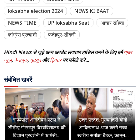
loksabha election 2024
NEWS KI BAAT
NEWS TIME
UP loksabha Seat
आचार संहिता
कांग्रेस प्रत्याशी
फतेहपुर-सीकरी
Hindi News से जुड़े अन्य अपडेट लगातार हासिल करने के लिए हमें
गूगल
न्यूज़
,
फेसबुक
,
यूट्यूब
और
ट्विटर
पर फॉलो करे...
संबंधित खबरें
राज्यपाल आनंदीबेन पटेल ने
उत्तर प्रदेश: मुख्यमंत्री योगी
डीडीयू गोरखपुर विश्वविद्यालय की
आदित्यनाथ आज करेंगे उच्च
विज्ञान प्रदर्शनी में फार्मेसी...
स्तरीय समीक्षा बैठक, कानून...