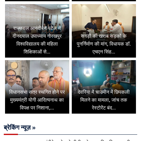
राज्यपाल आनंदीबेन पटेल ने
दीनदयाल उपाध्याय गोरखपुर
सगड़ी की खराब सड़कों के
विश्वविद्यालय की महिला
पुनर्निर्माण की मांग, विधायक डॉ.
शिक्षिकाओं से...
एचएन सिंह...
विधानसभा सत्र स्थगित होने पर
देवरिया में चाउमीन में छिपकली
मुख्यमंत्री योगी आदित्यनाथ का
मिलने का मामला, जांच तक
विपक्ष पर निशाना,...
रेस्टोरेंट बंद...
ब्रेकिंग न्यूज़ »