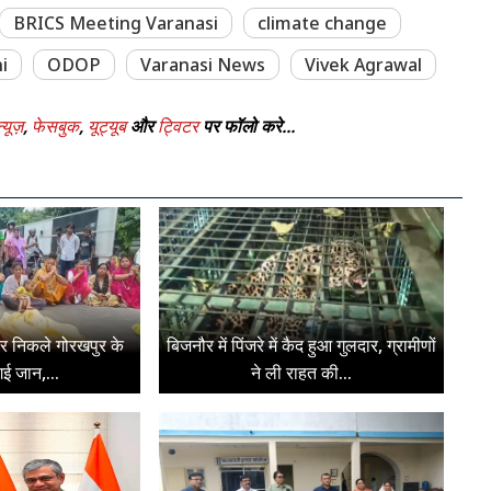
BRICS Meeting Varanasi
climate change
i
ODOP
Varanasi News
Vivek Agrawal
्यूज़
,
फेसबुक
,
यूट्यूब
और
ट्विटर
पर फॉलो करे...
पर निकले गोरखपुर के
बिजनौर में पिंजरे में कैद हुआ गुलदार, ग्रामीणों
ई जान,...
ने ली राहत की...