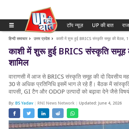
टॉप न्यूज़
UP की बात
राज
होम
नोएडा
गाजियाबाद
टॉप न्यूज़
हिन्दी समाचार
उत्तर प्रदेश
काशी में शुरू हुई BRICS संस्कृति समूह की बैठक, 11
काशी में शुरू हुई BRICS संस्कृति समूह 
लखनऊ
UP की बात
शामिल
कानपुर
राजनीति
वाराणसी में आज से BRICS संस्कृति समूह की दो दिवसीय महत्
वाराणसी
क्राइम
30 से अधिक प्रतिनिधि इसमें भाग ले रहे हैं। बैठक में सांस्
आगरा
वापसी, GI टैग और ODOP उत्पादों को बढ़ावा देने जैसे विषयो
शिक्षा
अयोध्या
By:
BS Yadav
RNI News Network
Updated:
June 4, 2026
वेब स्टोरी
अलीगढ़
मथुरा