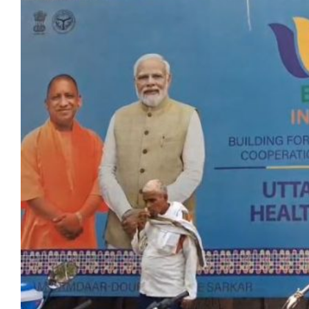
मेरठ
मुरादाबाद
गोरखपुर
प्रयागराज
रामपुर