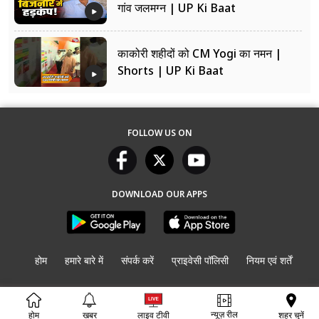
गांव जलमग्न | UP Ki Baat
काकोरी शहीदों को CM Yogi का नमन |
Shorts | UP Ki Baat
FOLLOW US ON
DOWNLOAD OUR APPS
होम
हमारे बारे में
संपर्क करें
प्राइवेसी पॉलिसी
नियम एवं शर्तें
© Copyright
UP की बात
2026. All rights reserved.
न्यूज़ रील
शहर चुनें
होम
खबर
लाइव टीवी