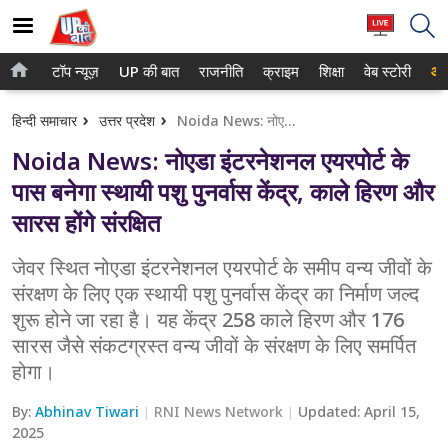
टॉप न्यूज़
UP की बात
राजनीति
क्राइम
शिक्षा
वेब स्टोरी
आप
होम
नोएडा
हिन्दी समाचार
उत्तर प्रदेश
Noida News: नोएडा इंटरनेशनल एयरपोर्ट के पास बनेगा स्थायी पशु पुनर्वास केंद्र, काले हिरण और सारस होंगे संरक्षित
टॉप न्यूज़
गाजियाबाद
Noida News: नोएडा इंटरनेशनल एयरपोर्ट के
UP की बात
लखनऊ
पास बनेगा स्थायी पशु पुनर्वास केंद्र, काले हिरण और
सारस होंगे संरक्षित
राजनीति
कानपुर
क्राइम
जेवर स्थित नोएडा इंटरनेशनल एयरपोर्ट के समीप वन्य जीवों के
वाराणसी
संरक्षण के लिए एक स्थायी पशु पुनर्वास केंद्र का निर्माण जल्द
शिक्षा
आगरा
शुरू होने जा रहा है। यह केंद्र 258 काले हिरण और 176
सारस जैसे संकटग्रस्त वन्य जीवों के संरक्षण के लिए समर्पित
वेब स्टोरी
अयोध्या
होगा।
अलीगढ़
By:
Abhinav Tiwari
RNI News Network
Updated:
April 15,
2025
मथुरा