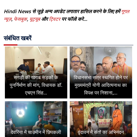
Hindi News से जुड़े अन्य अपडेट लगातार हासिल करने के लिए हमें
गूगल
न्यूज़
,
फेसबुक
,
यूट्यूब
और
ट्विटर
पर फॉलो करे...
संबंधित खबरें
सगड़ी की खराब सड़कों के
विधानसभा सत्र स्थगित होने पर
पुनर्निर्माण की मांग, विधायक डॉ.
मुख्यमंत्री योगी आदित्यनाथ का
एचएन सिंह...
विपक्ष पर निशाना,...
देवरिया में चाउमीन में छिपकली
वृंदावन में संतों का अभिनंदन