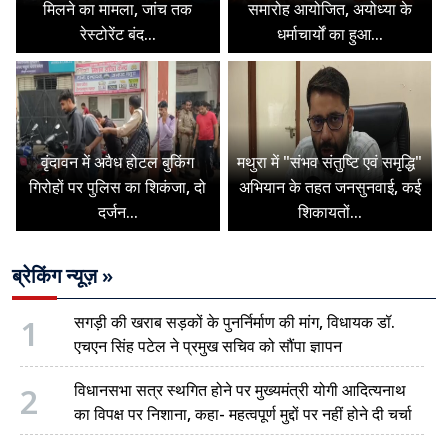
मिलने का मामला, जांच तक
समारोह आयोजित, अयोध्या के
रेस्टोरेंट बंद...
धर्माचार्यों का हुआ...
वृंदावन में अवैध होटल बुकिंग
मथुरा में "संभव संतुष्टि एवं समृद्धि"
गिरोहों पर पुलिस का शिकंजा, दो
अभियान के तहत जनसुनवाई, कई
दर्जन...
शिकायतों...
ब्रेकिंग न्यूज़ »
1
सगड़ी की खराब सड़कों के पुनर्निर्माण की मांग, विधायक डॉ.
एचएन सिंह पटेल ने प्रमुख सचिव को सौंपा ज्ञापन
2
विधानसभा सत्र स्थगित होने पर मुख्यमंत्री योगी आदित्यनाथ
का विपक्ष पर निशाना, कहा- महत्वपूर्ण मुद्दों पर नहीं होने दी चर्चा