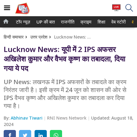
टॉप न्यूज़
UP की बात
राजनीति
क्राइम
शिक्षा
वेब स्टोरी
आप
होम
नोएडा
हिन्दी समाचार
उत्तर प्रदेश
Lucknow News: यूपी में 2 IPS अफसर अखिलेश कुमार और वैभव कृष्ण का तबादला, दिया गया ये पद
टॉप न्यूज़
गाजियाबाद
Lucknow News: यूपी में 2 IPS अफसर
UP की बात
लखनऊ
अखिलेश कुमार और वैभव कृष्ण का तबादला, दिया
गया ये पद
राजनीति
कानपुर
क्राइम
UP News: लखनऊ में IPS अफसरों के तबादले का क्रम
वाराणसी
निरंतर जारी है। इसी क्रम में 24 जून को शासन की ओर से
शिक्षा
आगरा
IPS वैभव कृष्ण और अखिलेश कुमार का तबादला कर दिया
गया है।
वेब स्टोरी
अयोध्या
By:
Abhinav Tiwari
RNI News Network
Updated:
August 18,
अलीगढ़
2024
मथुरा