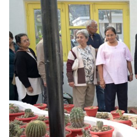
मेरठ
मुरादाबाद
गोरखपुर
प्रयागराज
रामपुर