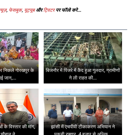
्यूज़
,
फेसबुक
,
यूट्यूब
और
ट्विटर
पर फॉलो करे...
पर निकले गोरखपुर के
बिजनौर में पिंजरे में कैद हुआ गुलदार, ग्रामीणों
ई जान,...
ने ली राहत की...
ओं के विस्तार की मांग,
झांसी में एचपीवी टीकाकरण अभियान ने
चौहान ने...
पकड़ी रफ्तार, 4 हजार से अधिक...