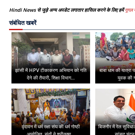
Hindi News से जुड़े अन्य अपडेट लगातार हासिल करने के लिए हमें
गूगल न
संबंधित खबरें
झांसी में HPV टीकाकरण अभियान को गति
बाबा धाम की यात्रा 
देने की तैयारी, शिक्षा विभाग...
युवक की ग
वृंदावन में धर्म रक्षा संघ की धर्म गोष्ठी
बिजनौर में रेल सुविधा
आयोजित, संतों ने श्रीकृष्ण...
सांसद चंदन 