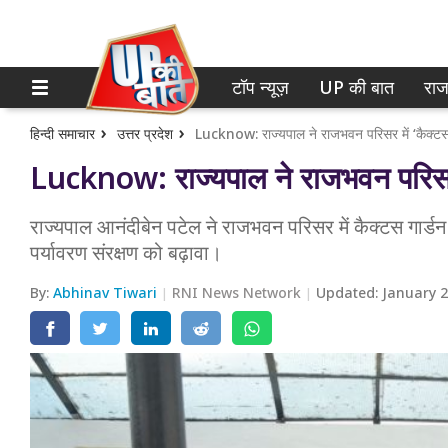
टॉप न्यूज़
UP की बात
राज
होम
नोएडा
गाजियाबाद
टॉप न्यूज़
हिन्दी समाचार
उत्तर प्रदेश
Lucknow: राज्यपाल ने राजभवन परिसर में ‘कैक्टस
Lucknow: राज्यपाल ने राजभवन परिसर म
लखनऊ
UP की बात
कानपुर
राज्यपाल आनंदीबेन पटेल ने राजभवन परिसर में कैक्टस गार्डन
राजनीति
पर्यावरण संरक्षण को बढ़ावा।
वाराणसी
क्राइम
By:
Abhinav Tiwari
RNI News Network
Updated:
January 2
आगरा
शिक्षा
अयोध्या
वेब स्टोरी
अलीगढ़
मथुरा