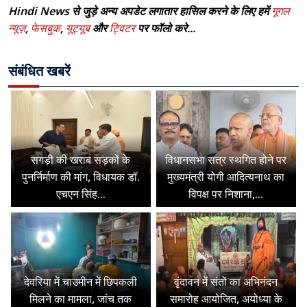
Hindi News से जुड़े अन्य अपडेट लगातार हासिल करने के लिए हमें
गूगल
न्यूज़
,
फेसबुक
,
यूट्यूब
और
ट्विटर
पर फॉलो करे...
संबंधित खबरें
सगड़ी की खराब सड़कों के
विधानसभा सत्र स्थगित होने पर
पुनर्निर्माण की मांग, विधायक डॉ.
मुख्यमंत्री योगी आदित्यनाथ का
एचएन सिंह...
विपक्ष पर निशाना,...
देवरिया में चाउमीन में छिपकली
वृंदावन में संतों का अभिनंदन
मिलने का मामला, जांच तक
समारोह आयोजित, अयोध्या के