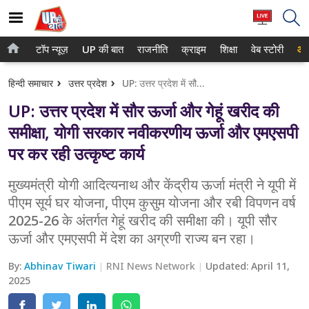
टॉप न्यूज़
UP की बात
राजनीति
क्राइम
शिक्षा
वेब स्टोरी
आप
होम
नोएडा
हिन्दी समाचार
उत्तर प्रदेश
UP: उत्तर प्रदेश में सौर ऊर्जा और गेहूं खरीद की समीक्षा, योगी सरकार नवीकरणीय ऊर्जा और एमएसपी पर कर रही उत्कृष्ट कार्य
टॉप न्यूज़
गाजियाबाद
UP: उत्तर प्रदेश में सौर ऊर्जा और गेहूं खरीद की
UP की बात
लखनऊ
समीक्षा, योगी सरकार नवीकरणीय ऊर्जा और एमएसपी
पर कर रही उत्कृष्ट कार्य
राजनीति
कानपुर
क्राइम
मुख्यमंत्री योगी आदित्यनाथ और केंद्रीय ऊर्जा मंत्री ने यूपी में
वाराणसी
पीएम सूर्य घर योजना, पीएम कुसुम योजना और रबी विपणन वर्ष
शिक्षा
आगरा
2025-26 के अंतर्गत गेहूं खरीद की समीक्षा की। यूपी सौर
ऊर्जा और एमएसपी में देश का अग्रणी राज्य बन रहा।
वेब स्टोरी
अयोध्या
By:
Abhinav Tiwari
RNI News Network
Updated:
April 11,
अलीगढ़
2025
मथुरा