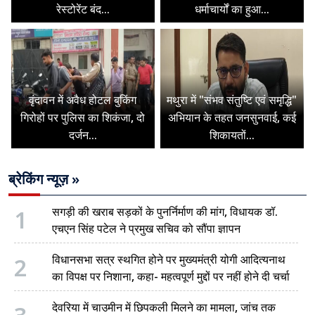
रेस्टोरेंट बंद...
धर्माचार्यों का हुआ...
वृंदावन में अवैध होटल बुकिंग
मथुरा में "संभव संतुष्टि एवं समृद्धि"
गिरोहों पर पुलिस का शिकंजा, दो
अभियान के तहत जनसुनवाई, कई
दर्जन...
शिकायतों...
ब्रेकिंग न्यूज़ »
1
सगड़ी की खराब सड़कों के पुनर्निर्माण की मांग, विधायक डॉ.
एचएन सिंह पटेल ने प्रमुख सचिव को सौंपा ज्ञापन
2
विधानसभा सत्र स्थगित होने पर मुख्यमंत्री योगी आदित्यनाथ
का विपक्ष पर निशाना, कहा- महत्वपूर्ण मुद्दों पर नहीं होने दी चर्चा
देवरिया में चाउमीन में छिपकली मिलने का मामला, जांच तक