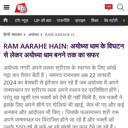
टॉप न्यूज़
UP की बात
राजनीति
क्राइम
शिक्षा
वेब स्टोरी
आप
होम
नोएडा
हिन्दी समाचार
अयोध्या
RAM AARAHE HAIN: अयोध्या धाम के विघटन से लेकर अयोध्या धाम बनने तक का सफर
टॉप न्यूज़
गाजियाबाद
RAM AARAHE HAIN: अयोध्या धाम के विघटन
UP की बात
लखनऊ
से लेकर अयोध्या धाम बनने तक का सफर
राजनीति
कानपुर
अयोध्या नगरी अपने लल्ला श्रीराम के स्वागत के लिए आंखे
गढ़ा कर तैयार बैठी है। समस्त रामभक्त अब 22 जनवरी
क्राइम
वाराणसी
2024 का बेसबरी से इंतेजार कर रहे हैं जब अयोध्या में अपने
शिक्षा
आगरा
जन्मस्थान पर श्रीराम लला अपने स्थान पर प्रतिष्ठित होंगे।
परंतु यह खुशी राम भक्तों को ऐसे ही नहीं मिली है, राम भक्तों ने
वेब स्टोरी
अयोध्या
इसके लिए अपने सीने पर गोलियां भी खाई, जेल भी गए और कई
अनसन और आंदोलन भी किए। जिसके फलस्वरूप श्री राम
अलीगढ़
अपने जन्मस्थल पर विराजित होने जा रहे हैं और भक्तों को
मथुरा
उनके 550 वर्ष से चले आ रहे संघंर्ष का फल देने जा रहे हैं।