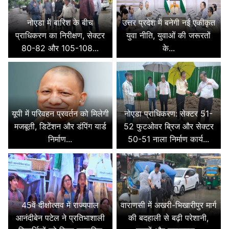
नोएडा में बारिश के बीच
उत्तर प्रदेश में बनेगी नई एकीकृत
प्राधिकरण का निरीक्षण, सेक्टर
युवा नीति, युवाओं की जरूरतों
80-82 और 105-108...
के...
यूपी में परिवहन प्रवर्तन को मिलेगी
नोएडा प्राधिकरण: सेक्टर 51-
मजबूती, डिटेंशन और डंपिंग यार्ड
52 फुटओवर ब्रिज और सेक्टर
निर्माण...
50-51 नाला निर्माण कार्य...
45वें दीक्षोत्सव में राज्यपाल
वाराणसी में अखरी-भिखारीपुर मार्ग
आनंदीबेन पटेल ने प्रतिभाशाली
की बदहाली से बढ़ी परेशानी,