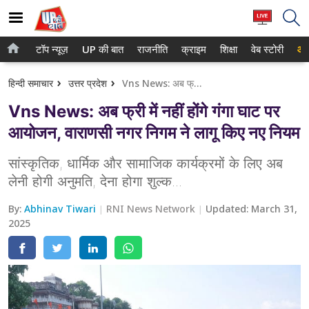
टॉप न्यूज़
UP की बात
राजनीति
क्राइम
शिक्षा
वेब स्टोरी
आप
होम
नोएडा
हिन्दी समाचार
उत्तर प्रदेश
Vns News: अब फ्री में नहीं होंगे गंगा घाट पर आयोजन, वाराणसी नगर निगम ने लागू किए नए नियम
टॉप न्यूज़
गाजियाबाद
Vns News: अब फ्री में नहीं होंगे गंगा घाट पर
UP की बात
लखनऊ
आयोजन, वाराणसी नगर निगम ने लागू किए नए नियम
राजनीति
कानपुर
सांस्कृतिक, धार्मिक और सामाजिक कार्यक्रमों के लिए अब
क्राइम
लेनी होगी अनुमति, देना होगा शुल्क...
वाराणसी
शिक्षा
By:
Abhinav Tiwari
RNI News Network
Updated:
March 31,
आगरा
2025
वेब स्टोरी
अयोध्या
अलीगढ़
मथुरा