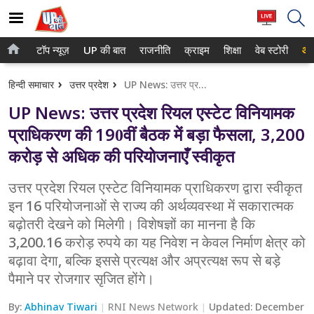
टॉप न्यूज़
UP की बात
राजनीति
क्राइम
शिक्षा
वेब स्टोरी
आप
होम
नोएडा
हिन्दी समाचार
उत्तर प्रदेश
UP News: उत्तर प्रदेश रियल एस्टेट विनियामक प्राधिकरण की 190वीं बैठक में बड़ा फैसला, 3,200 करोड़ से अधिक की परियोजनाएँ स्वीकृत
टॉप न्यूज़
गाजियाबाद
UP News: उत्तर प्रदेश रियल एस्टेट विनियामक
UP की बात
लखनऊ
प्राधिकरण की 190वीं बैठक में बड़ा फैसला, 3,200
करोड़ से अधिक की परियोजनाएँ स्वीकृत
राजनीति
कानपुर
क्राइम
उत्तर प्रदेश रियल एस्टेट विनियामक प्राधिकरण द्वारा स्वीकृत
वाराणसी
इन 16 परियोजनाओं से राज्य की अर्थव्यवस्था में सकारात्मक
शिक्षा
आगरा
बढ़ोतरी देखने को मिलेगी। विशेषज्ञों का मानना है कि
3,200.16 करोड़ रुपये का यह निवेश न केवल निर्माण क्षेत्र को
वेब स्टोरी
अयोध्या
बढ़ावा देगा, बल्कि इससे प्रत्यक्ष और अप्रत्यक्ष रूप से बड़े
पैमाने पर रोजगार सृजित होंगे।
अलीगढ़
By:
Abhinav Tiwari
RNI News Network
Updated:
December
मथुरा