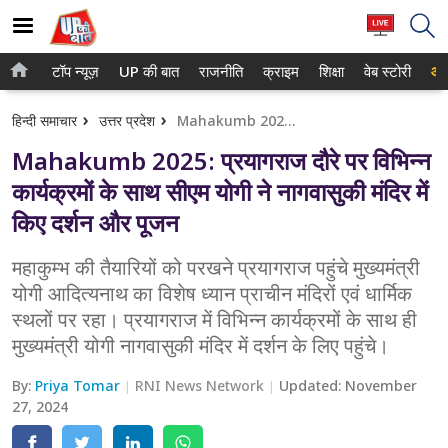
टॉप न्यूज़
UP की बात
राजनीति
क्राइम
शिक्षा
वेब स्टोरी
आप
होम
नोएडा
हिन्दी समाचार
उत्तर प्रदेश
Mahakumb 2025: प्रयागराज दौरे पर विभिन्न कार्यक्रमों के साथ सीएम योगी ने नागवासुकी मंदिर में किए दर्शन और पूजन
टॉप न्यूज़
गाजियाबाद
Mahakumb 2025: प्रयागराज दौरे पर विभिन्न
UP की बात
लखनऊ
कार्यक्रमों के साथ सीएम योगी ने नागवासुकी मंदिर में
किए दर्शन और पूजन
राजनीति
कानपुर
क्राइम
महाकुम्भ की तैयारियों को परखने प्रयागराज पहुंचे मुख्यमंत्री
वाराणसी
योगी आदित्यनाथ का विशेष ध्यान प्राचीन मंदिरों एवं धार्मिक
शिक्षा
आगरा
स्थलों पर रहा। प्रयागराज में विभिन्न कार्यक्रमों के साथ ही
मुख्यमंत्री योगी नागवासुकी मंदिर में दर्शन के लिए पहुंचे।
वेब स्टोरी
अयोध्या
By:
Priya Tomar
RNI News Network
Updated:
November
अलीगढ़
27, 2024
मथुरा