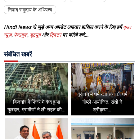
निषाद समुदाय के अधिपत्य
Hindi News से जुड़े अन्य अपडेट लगातार हासिल करने के लिए हमें
गूगल
न्यूज़
,
फेसबुक
,
यूट्यूब
और
ट्विटर
पर फॉलो करे...
संबंधित खबरें
वृंदावन में धर्म रक्षा संघ की धर्म
बिजनौर में पिंजरे में कैद हुआ
गोष्ठी आयोजित, संतों ने
गुलदार, ग्रामीणों ने ली राहत की...
श्रीकृष्ण...