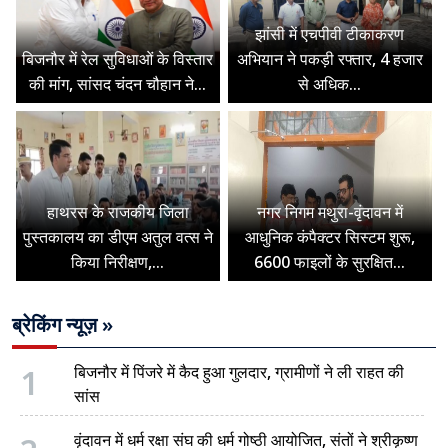
झांसी में एचपीवी टीकाकरण
बिजनौर में रेल सुविधाओं के विस्तार
अभियान ने पकड़ी रफ्तार, 4 हजार
की मांग, सांसद चंदन चौहान ने...
से अधिक...
हाथरस के राजकीय जिला
नगर निगम मथुरा-वृंदावन में
पुस्तकालय का डीएम अतुल वत्स ने
आधुनिक कंपैक्टर सिस्टम शुरू,
किया निरीक्षण,...
6600 फाइलों के सुरक्षित...
ब्रेकिंग न्यूज़ »
1
बिजनौर में पिंजरे में कैद हुआ गुलदार, ग्रामीणों ने ली राहत की
सांस
वृंदावन में धर्म रक्षा संघ की धर्म गोष्ठी आयोजित, संतों ने श्रीकृष्ण