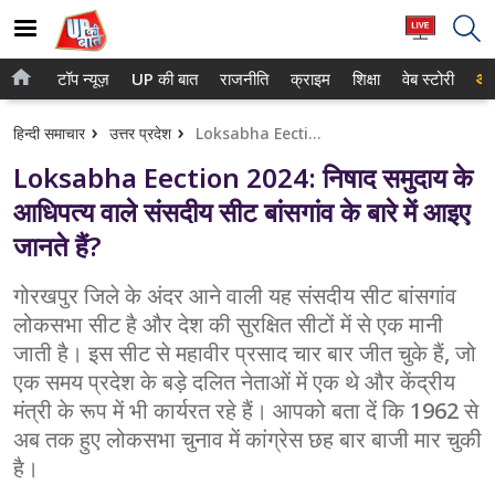
टॉप न्यूज़
UP की बात
राजनीति
क्राइम
शिक्षा
वेब स्टोरी
आप
होम
नोएडा
हिन्दी समाचार
उत्तर प्रदेश
Loksabha Eection 2024: निषाद समुदाय के आधिपत्य वाले संसदीय सीट बांसगांव के बारे में आइए जानते हैं?
टॉप न्यूज़
गाजियाबाद
Loksabha Eection 2024: निषाद समुदाय के
UP की बात
लखनऊ
आधिपत्य वाले संसदीय सीट बांसगांव के बारे में आइए
जानते हैं?
राजनीति
कानपुर
क्राइम
गोरखपुर जिले के अंदर आने वाली यह संसदीय सीट बांसगांव
वाराणसी
लोकसभा सीट है और देश की सुरक्षित सीटों में से एक मानी
शिक्षा
आगरा
जाती है। इस सीट से महावीर प्रसाद चार बार जीत चुके हैं, जो
एक समय प्रदेश के बड़े दलित नेताओं में एक थे और केंद्रीय
वेब स्टोरी
अयोध्या
मंत्री के रूप में भी कार्यरत रहे हैं। आपको बता दें कि 1962 से
अब तक हुए लोकसभा चुनाव में कांग्रेस छह बार बाजी मार चुकी
अलीगढ़
है।
मथुरा