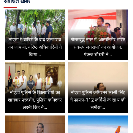
संबंधित खबरें
नोएडा में बारिश के बाद जलभराव
गौतमबुद्ध नगर में 'आत्मनिर्भर भारत
का जायजा, वरिष्ठ अधिकारियों ने
संकल्प जनसभा' का आयोजन,
किया...
पंकज चौधरी ने...
नोएडा पुलिस के खिलाड़ियों का
नोएडा पुलिस कमिश्नर लक्ष्मी सिंह
शानदार प्रदर्शन, पुलिस कमिश्नर
ने डायल-112 कर्मियों के साथ की
लक्ष्मी सिंह ने...
समीक्षा...