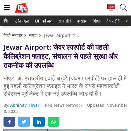
टॉप न्यूज़
UP की बात
राजनीति
क्राइम
शिक्षा
वेब स्टोरी
आप
होम
नोएडा
हिन्दी समाचार
नोएडा
Jewar Airport: जेवर एयरपोर्ट की पहली कैलिब्रेशन फ्लाइट, संचालन से पहले सुरक्षा और तकनीक की उपलब्धि
टॉप न्यूज़
गाजियाबाद
Jewar Airport: जेवर एयरपोर्ट की पहली
UP की बात
लखनऊ
कैलिब्रेशन फ्लाइट, संचालन से पहले सुरक्षा और
तकनीक की उपलब्धि
राजनीति
कानपुर
क्राइम
नोएडा अंतरराष्ट्रीय हवाई अड्डे (जेवर एयरपोर्ट) पर हाल ही में
वाराणसी
हुई पहली कैलिब्रेशन फ्लाइट ने भारत के सबसे महत्वाकांक्षी
शिक्षा
आगरा
एविएशन प्रोजेक्ट में एक नई उपलब्धि जोड़ दी है।
वेब स्टोरी
अयोध्या
By:
Abhinav Tiwari
RNI News Network
Updated:
November
3, 2025
अलीगढ़
मथुरा