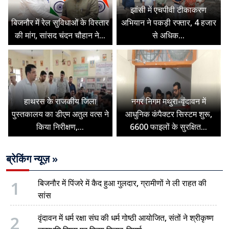
झांसी में एचपीवी टीकाकरण
बिजनौर में रेल सुविधाओं के विस्तार
अभियान ने पकड़ी रफ्तार, 4 हजार
की मांग, सांसद चंदन चौहान ने...
से अधिक...
हाथरस के राजकीय जिला
नगर निगम मथुरा-वृंदावन में
पुस्तकालय का डीएम अतुल वत्स ने
आधुनिक कंपैक्टर सिस्टम शुरू,
किया निरीक्षण,...
6600 फाइलों के सुरक्षित...
ब्रेकिंग न्यूज़ »
1
बिजनौर में पिंजरे में कैद हुआ गुलदार, ग्रामीणों ने ली राहत की
सांस
2
वृंदावन में धर्म रक्षा संघ की धर्म गोष्ठी आयोजित, संतों ने श्रीकृष्ण