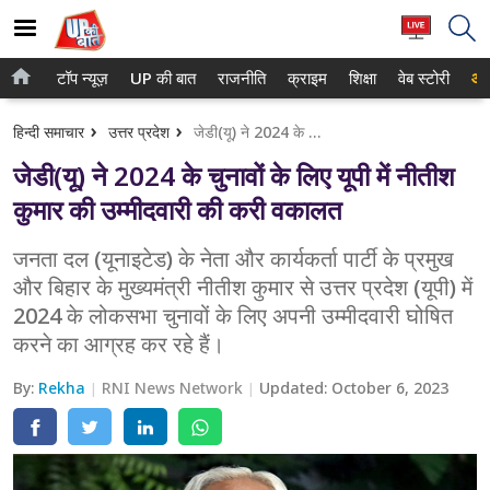
टॉप न्यूज़
UP की बात
राजनीति
क्राइम
शिक्षा
वेब स्टोरी
आप
होम
नोएडा
हिन्दी समाचार
उत्तर प्रदेश
जेडी(यू) ने 2024 के चुनावों के लिए यूपी में नीतीश कुमार की उम्मीदवारी की करी वकालत
टॉप न्यूज़
गाजियाबाद
जेडी(यू) ने 2024 के चुनावों के लिए यूपी में नीतीश
UP की बात
लखनऊ
कुमार की उम्मीदवारी की करी वकालत
राजनीति
कानपुर
जनता दल (यूनाइटेड) के नेता और कार्यकर्ता पार्टी के प्रमुख
और बिहार के मुख्यमंत्री नीतीश कुमार से उत्तर प्रदेश (यूपी) में
क्राइम
वाराणसी
2024 के लोकसभा चुनावों के लिए अपनी उम्मीदवारी घोषित
शिक्षा
आगरा
करने का आग्रह कर रहे हैं।
वेब स्टोरी
अयोध्या
By:
Rekha
RNI News Network
Updated:
October 6, 2023
अलीगढ़
मथुरा