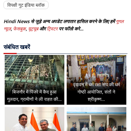
विपक्षी गुट इंडिया ब्लॉक
Hindi News से जुड़े अन्य अपडेट लगातार हासिल करने के लिए हमें
गूगल
न्यूज़
,
फेसबुक
,
यूट्यूब
और
ट्विटर
पर फॉलो करे...
संबंधित खबरें
वृंदावन में धर्म रक्षा संघ की धर्म
बिजनौर में पिंजरे में कैद हुआ
गोष्ठी आयोजित, संतों ने
गुलदार, ग्रामीणों ने ली राहत की...
श्रीकृष्ण...