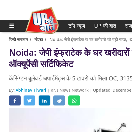
टॉप न्यूज़
UP की बात
राज
होम
नोएडा
गाजियाबाद
टॉप न्यूज़
हिन्दी समाचार
नोएडा
Noida: जेपी इंफ्राटेक के घर खरीदारों को बड़ी राहत, 423
Noida: जेपी इंफ्राटेक के घर खरीदारों 
लखनऊ
UP की बात
ऑक्यूपेंसी सर्टिफिकेट
कानपुर
राजनीति
केंसिंग्टन बुलेवर्ड अपार्टमेंट्स के 5 टावरों को मिला OC, 313
वाराणसी
क्राइम
By:
Abhinav Tiwari
RNI News Network
Updated:
December
आगरा
शिक्षा
अयोध्या
वेब स्टोरी
अलीगढ़
मथुरा