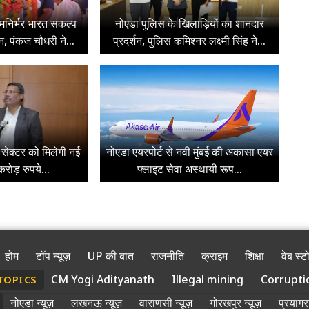
त्मनिर्भर भारत संकल्प
नोएडा पुलिस के खिलाड़ियों का शानदार
 पंकज चौधरी ने...
प्रदर्शन, पुलिस कमिश्नर लक्ष्मी सिंह ने...
ेक सेक्टर को मिलेगी नई
नोएडा एयरपोर्ट से नवी मुंबई की अकासा एयर
रोड़ रुपये...
फ्लाइट सेवा अस्थायी रूप...
होम
टॉप न्यूज़
UP की बात
राजनीति
क्राइम
शिक्षा
वेब स्ट
CM Yogi Adityanath
Illegal mining
Corrupti
TOPICS
नोएडा न्यूज़
लखनऊ न्यूज़
वाराणसी न्यूज़
गोरखपुर न्यूज़
प्रयागरा