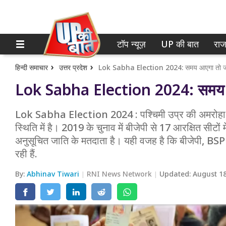
टॉप न्यूज़
UP की बात
राज
होम
नोएडा
गाजियाबाद
टॉप न्यूज़
हिन्दी समाचार
उत्तर प्रदेश
Lok Sabha Election 2024: समय आएगा तो जन
Lok Sabha Election 2024: समय आ
लखनऊ
UP की बात
कानपुर
Lok Sabha Election 2024 : पश्चिमी उप्र की अमरोहा, न
राजनीति
स्थिति में है। 2019 के चुनाव में बीजेपी से 17 आरक्षित सीट
वाराणसी
क्राइम
अनुसूचित जाति के मतदाता है। यही वजह है कि बीजेपी, BSP
रही हैं.
आगरा
शिक्षा
By:
Abhinav Tiwari
RNI News Network
Updated:
August 18
अयोध्या
वेब स्टोरी
अलीगढ़
मथुरा