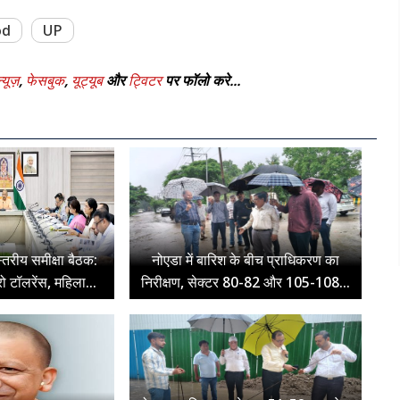
od
UP
्यूज़
,
फेसबुक
,
यूट्यूब
और
ट्विटर
पर फॉलो करे...
्तरीय समीक्षा बैठक:
नोएडा में बारिश के बीच प्राधिकरण का
रो टॉलरेंस, महिला...
निरीक्षण, सेक्टर 80-82 और 105-108...