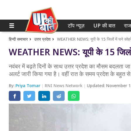
टॉप न्यूज़
UP की बात
राज
होम
नोएडा
गाजियाबाद
टॉप न्यूज़
हिन्दी समाचार
उत्तर प्रदेश
WEATHER NEWS: यूपी के 15 जिलों में घने कोहरे 
WEATHER NEWS: यूपी के 15 जिलों में
लखनऊ
UP की बात
कानपुर
नवंबर में बढ़ते दिनों के साथ उत्तर प्रदेश का मौसम बदलता जा
राजनीति
अलर्ट जारी किया गया है। वहीं रात के समय प्रदेश के बहुत से 
वाराणसी
क्राइम
By:
Priya Tomar
RNI News Network
Updated:
November 1
आगरा
शिक्षा
अयोध्या
वेब स्टोरी
अलीगढ़
मथुरा