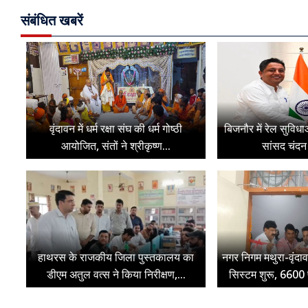
संबंधित खबरें
वृंदावन में धर्म रक्षा संघ की धर्म गोष्ठी
बिजनौर में रेल सुविधा
आयोजित, संतों ने श्रीकृष्ण...
सांसद चंदन 
हाथरस के राजकीय जिला पुस्तकालय का
नगर निगम मथुरा-वृंदाव
डीएम अतुल वत्स ने किया निरीक्षण,...
सिस्टम शुरू, 6600 फ