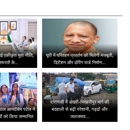
ी नई एकीकृत युवा नीति,
यूपी में परिवहन प्रवर्तन को मिलेगी मजबूती,
रूरतों के...
डिटेंशन और डंपिंग यार्ड निर्माण...
वाराणसी में अखरी-भिखारीपुर मार्ग की
ज्यपाल आनंदीबेन पटेल ने
बदहाली से बढ़ी परेशानी, गड्ढों और
ियों को किया सम्मानित
जलजमाव...