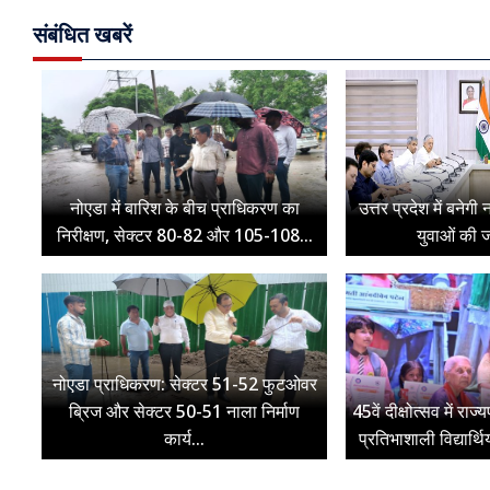
संबंधित खबरें
नोएडा में बारिश के बीच प्राधिकरण का
उत्तर प्रदेश में बनेग
निरीक्षण, सेक्टर 80-82 और 105-108...
युवाओं की ज
नोएडा प्राधिकरण: सेक्टर 51-52 फुटओवर
ब्रिज और सेक्टर 50-51 नाला निर्माण
45वें दीक्षोत्सव में रा
कार्य...
प्रतिभाशाली विद्यार्थ