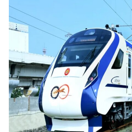
मेरठ
मुरादाबाद
गोरखपुर
प्रयागराज
रामपुर