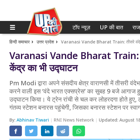
टॉप न्यूज़
UP की बात
राज
होम
नोएडा
गाजियाबाद
टॉप न्यूज़
हिन्दी समाचार
उत्तर प्रदेश
Varanasi Vande Bharat Train: तीसरे वंदेभार
Varanasi Vande Bharat Train: ती
लखनऊ
UP की बात
केंद्र का भी उद्घाटन
कानपुर
राजनीति
Pm Modi द्वारा अपने संसदीय क्षेत्र वाराणसी में तीसरी वंदेभा
वाराणसी
क्राइम
करने वाली इस ‘वंदे भारत एक्सप्रेस’ का सुबह 9 बजे आगाज हुआ।
आगरा
उद्घाटन किया। ये ट्रेन रांची से चल कर लोहरदगा होते हुए, 
शिक्षा
गंतव्य स्टेशन बनारस पहुंचेगी, जिसका बनारस स्टेशन पर स्
अयोध्या
वेब स्टोरी
By:
Abhinav Tiwari
RNI News Network
Updated:
August 18
अलीगढ़
मथुरा