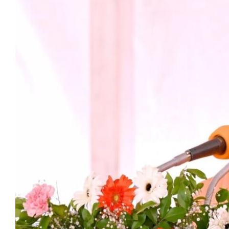
मेरठ
मुरादाबाद
गोरखपुर
प्रयागराज
रामपुर