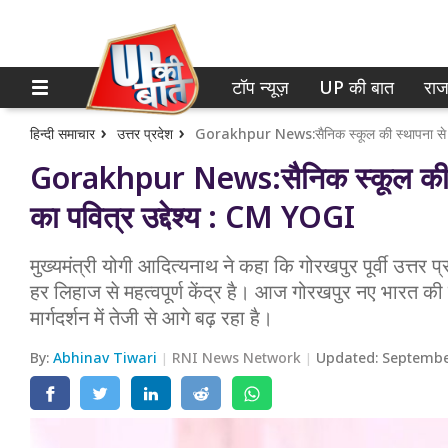
टॉप न्यूज़
UP की बात
राज
होम
नोएडा
गाजियाबाद
टॉप न्यूज़
हिन्दी समाचार
उत्तर प्रदेश
Gorakhpur News:सैनिक स्कूल की स्थाप
लखनऊ
UP की बात
का पवित्र उद्देश्य : CM YOGI
कानपुर
राजनीति
मुख्यमंत्री योगी आदित्यनाथ ने कहा कि गोरखपुर पूर्वी उत्तर
वाराणसी
क्राइम
हर लिहाज से महत्वपूर्ण केंद्र है। आज गोरखपुर नए भारत की विक
आगरा
मार्गदर्शन में तेजी से आगे बढ़ रहा है।
शिक्षा
अयोध्या
By:
Abhinav Tiwari
RNI News Network
Updated:
Septembe
वेब स्टोरी
अलीगढ़
मथुरा