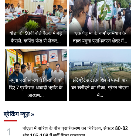
यीडा की 90वीं बोर्ड बैठक में बड़े
‘एक पेड़ मां के नाम’ अभियान के
फैसले, कॉर्पस फंड से लेकर...
तहत यमुना प्राधिकरण क्षेत्र में...
यमुना प्राधिकरण ने किसानों को
इंटिग्रेटेड टाउनशिप में पहली बार
दिए 7 प्रतिशत आबादी भूखंड के
घर खरीदने का मौका, ग्रेटर नोएडा
आरक्षण...
में...
ब्रेकिंग न्यूज़ »
1
नोएडा में बारिश के बीच प्राधिकरण का निरीक्षण, सेक्टर 80-82
और 105-108 में नहीं मिला जलभराव