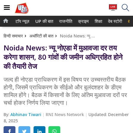
टॉप न्यूज़
UP की बात
राजनीति
क्राइम
शिक्षा
वेब स्टोरी
आप
होम
नोएडा
हिन्दी समाचार
अथॉरिटी की बात
Noida News: न्यू नोएडा में मुआवजा दर तय करेगा शासन, 80 गांवों की जमीन अधिग्रहित होने की तैयारी तेज
टॉप न्यूज़
गाजियाबाद
Noida News: न्यू नोएडा में मुआवजा दर तय
UP की बात
लखनऊ
करेगा शासन, 80 गांवों की जमीन अधिग्रहित होने
की तैयारी तेज
राजनीति
कानपुर
क्राइम
जल्द ही नोएडा प्राधिकरण में इस विषय पर उच्चस्तरीय बैठक
वाराणसी
होगी, जिसमें प्राधिकरण के सीईओ और बुलंदशहर के डीएम
शिक्षा
आगरा
शामिल होंगे। बैठक में किसानों के लिए अंतिम मुआवजा दरों पर
चर्चा होकर निर्णय लिया जाएगा।
वेब स्टोरी
अयोध्या
By:
Abhinav Tiwari
RNI News Network
Updated:
December
अलीगढ़
8, 2025
मथुरा