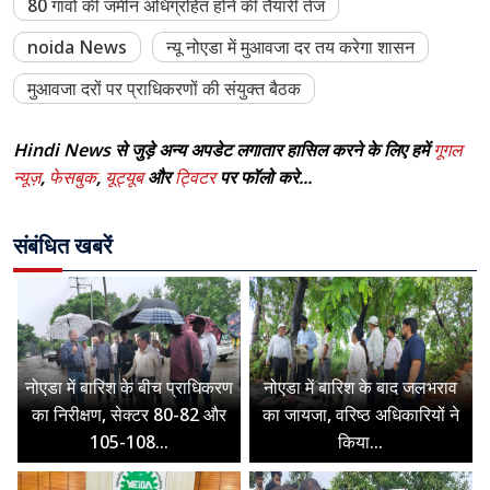
80 गांवों की जमीन अधिग्रहित होने की तैयारी तेज
noida News
न्यू नोएडा में मुआवजा दर तय करेगा शासन
मुआवजा दरों पर प्राधिकरणों की संयुक्त बैठक
Hindi News से जुड़े अन्य अपडेट लगातार हासिल करने के लिए हमें
गूगल
न्यूज़
,
फेसबुक
,
यूट्यूब
और
ट्विटर
पर फॉलो करे...
संबंधित खबरें
नोएडा में बारिश के बीच प्राधिकरण
नोएडा में बारिश के बाद जलभराव
का निरीक्षण, सेक्टर 80-82 और
का जायजा, वरिष्ठ अधिकारियों ने
105-108...
किया...