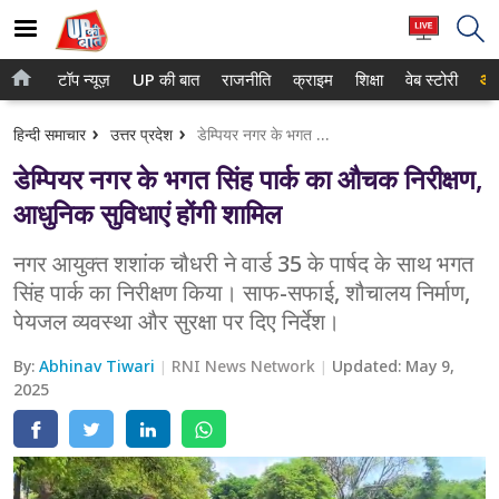
टॉप न्यूज़
UP की बात
राजनीति
क्राइम
शिक्षा
वेब स्टोरी
आप
होम
नोएडा
हिन्दी समाचार
उत्तर प्रदेश
डेम्पियर नगर के भगत सिंह पार्क का औचक निरीक्षण, आधुनिक सुविधाएं होंगी शामिल
टॉप न्यूज़
गाजियाबाद
डेम्पियर नगर के भगत सिंह पार्क का औचक निरीक्षण,
UP की बात
लखनऊ
आधुनिक सुविधाएं होंगी शामिल
राजनीति
कानपुर
नगर आयुक्त शशांक चौधरी ने वार्ड 35 के पार्षद के साथ भगत
सिंह पार्क का निरीक्षण किया। साफ-सफाई, शौचालय निर्माण,
क्राइम
वाराणसी
पेयजल व्यवस्था और सुरक्षा पर दिए निर्देश।
शिक्षा
आगरा
By:
Abhinav Tiwari
RNI News Network
Updated:
May 9,
वेब स्टोरी
2025
अयोध्या
अलीगढ़
मथुरा