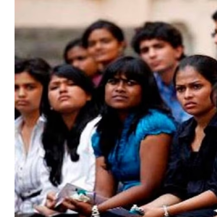
मेरठ
मुरादाबाद
गोरखपुर
प्रयागराज
रामपुर