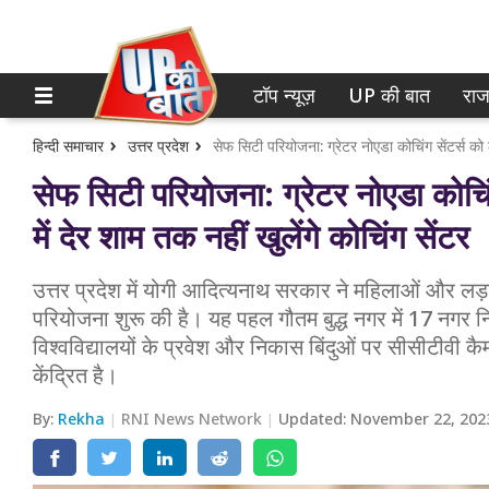
टॉप न्यूज़
UP की बात
राज
होम
नोएडा
गाजियाबाद
टॉप न्यूज़
हिन्दी समाचार
उत्तर प्रदेश
सेफ सिटी परियोजना: ग्रेटर नोएडा कोचि
लखनऊ
UP की बात
में देर शाम तक नहीं खुलेंगे कोचिंग सेंटर
कानपुर
राजनीति
उत्तर प्रदेश में योगी आदित्यनाथ सरकार ने महिलाओं और लड़क
वाराणसी
क्राइम
परियोजना शुरू की है। यह पहल गौतम बुद्ध नगर में 17 नगर न
आगरा
विश्वविद्यालयों के प्रवेश और निकास बिंदुओं पर सीसीटीवी क
शिक्षा
केंद्रित है।
अयोध्या
वेब स्टोरी
By:
Rekha
RNI News Network
Updated:
November 22, 202
अलीगढ़
मथुरा