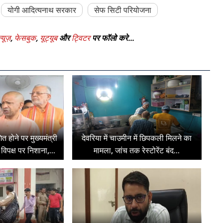
योगी आदित्यनाथ सरकार
सेफ सिटी परियोजना
्यूज़
,
फेसबुक
,
यूट्यूब
और
ट्विटर
पर फॉलो करे...
 होने पर मुख्यमंत्री
देवरिया में चाउमीन में छिपकली मिलने का
िपक्ष पर निशाना,...
मामला, जांच तक रेस्टोरेंट बंद...