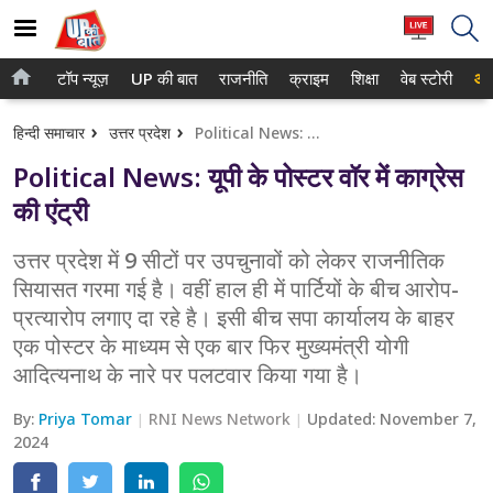
टॉप न्यूज़
UP की बात
राजनीति
क्राइम
शिक्षा
वेब स्टोरी
आप
होम
नोएडा
हिन्दी समाचार
उत्तर प्रदेश
Political News: यूपी के पोस्टर वॉर में काग्रेस की एंट्री
टॉप न्यूज़
गाजियाबाद
Political News: यूपी के पोस्टर वॉर में काग्रेस
UP की बात
लखनऊ
की एंट्री
राजनीति
कानपुर
उत्तर प्रदेश में 9 सीटों पर उपचुनावों को लेकर राजनीतिक
सियासत गरमा गई है। वहीं हाल ही में पार्टियों के बीच आरोप-
क्राइम
वाराणसी
प्रत्यारोप लगाए दा रहे है। इसी बीच सपा कार्यालय के बाहर
शिक्षा
आगरा
एक पोस्टर के माध्यम से एक बार फिर मुख्यमंत्री योगी
आदित्यनाथ के नारे पर पलटवार किया गया है।
वेब स्टोरी
अयोध्या
By:
Priya Tomar
RNI News Network
Updated:
November 7,
अलीगढ़
2024
मथुरा