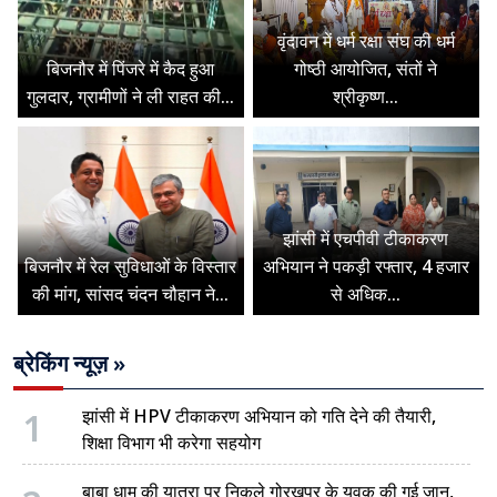
वृंदावन में धर्म रक्षा संघ की धर्म
बिजनौर में पिंजरे में कैद हुआ
गोष्ठी आयोजित, संतों ने
गुलदार, ग्रामीणों ने ली राहत की...
श्रीकृष्ण...
झांसी में एचपीवी टीकाकरण
बिजनौर में रेल सुविधाओं के विस्तार
अभियान ने पकड़ी रफ्तार, 4 हजार
की मांग, सांसद चंदन चौहान ने...
से अधिक...
ब्रेकिंग न्यूज़ »
1
झांसी में HPV टीकाकरण अभियान को गति देने की तैयारी,
शिक्षा विभाग भी करेगा सहयोग
बाबा धाम की यात्रा पर निकले गोरखपुर के युवक की गई जान,