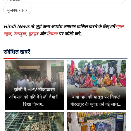
मुजफ्फरनगर
Hindi News से जुड़े अन्य अपडेट लगातार हासिल करने के लिए हमें
गूगल
न्यूज़
,
फेसबुक
,
यूट्यूब
और
ट्विटर
पर फॉलो करे...
संबंधित खबरें
झांसी में HPV टीकाकरण
अभियान को गति देने की तैयारी,
बाबा धाम की यात्रा पर निकले
शिक्षा विभाग...
गोरखपुर के युवक की गई जान,...