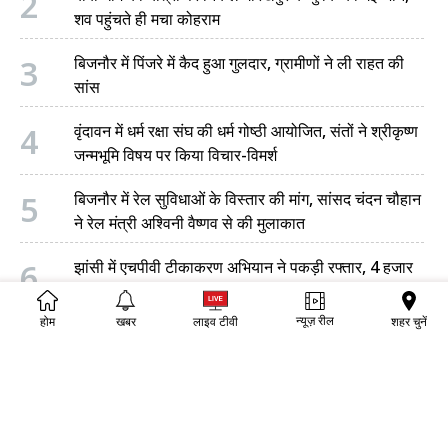
2
शव पहुंचते ही मचा कोहराम
3
बिजनौर में पिंजरे में कैद हुआ गुलदार, ग्रामीणों ने ली राहत की
सांस
4
वृंदावन में धर्म रक्षा संघ की धर्म गोष्ठी आयोजित, संतों ने श्रीकृष्ण
जन्मभूमि विषय पर किया विचार-विमर्श
5
बिजनौर में रेल सुविधाओं के विस्तार की मांग, सांसद चंदन चौहान
ने रेल मंत्री अश्विनी वैष्णव से की मुलाकात
6
झांसी में एचपीवी टीकाकरण अभियान ने पकड़ी रफ्तार, 4 हजार
से अधिक किशोरियों को लगी वैक्सीन
न्यूज़ रील
शहर चुनें
होम
खबर
लाइव टीवी
7
हाथरस के राजकीय जिला पुस्तकालय का डीएम अतुल वत्स ने
किया निरीक्षण, प्रतियोगी छात्रों को दिए सफलता के मंत्र
8
नगर निगम मथुरा-वृंदावन में आधुनिक कंपैक्टर सिस्टम शुरू,
6600 फाइलों के सुरक्षित रखरखाव की होगी सुविधा