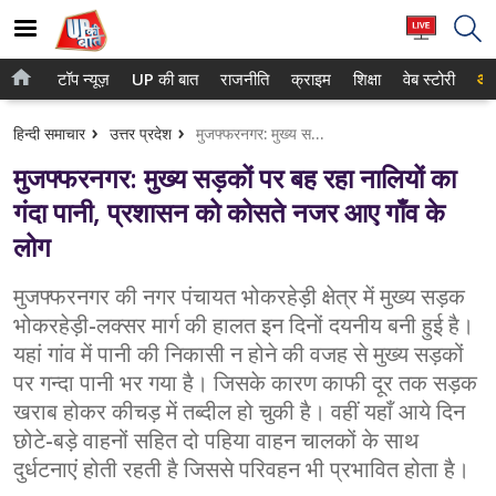
टॉप न्यूज़
UP की बात
राजनीति
क्राइम
शिक्षा
वेब स्टोरी
आप
होम
नोएडा
हिन्दी समाचार
उत्तर प्रदेश
मुजफ्फरनगर: मुख्य सड़कों पर बह रहा नालियों का गंदा पानी, प्रशासन को कोसते नजर आए गाँव के लोग
टॉप न्यूज़
गाजियाबाद
मुजफ्फरनगर: मुख्य सड़कों पर बह रहा नालियों का
UP की बात
लखनऊ
गंदा पानी, प्रशासन को कोसते नजर आए गाँव के
लोग
राजनीति
कानपुर
क्राइम
मुजफ्फरनगर की नगर पंचायत भोकरहेड़ी क्षेत्र में मुख्य सड़क
वाराणसी
भोकरहेड़ी-लक्सर मार्ग की हालत इन दिनों दयनीय बनी हुई है।
शिक्षा
आगरा
यहां गांव में पानी की निकासी न होने की वजह से मुख्य सड़कों
पर गन्दा पानी भर गया है। जिसके कारण काफी दूर तक सड़क
वेब स्टोरी
अयोध्या
खराब होकर कीचड़ में तब्दील हो चुकी है। वहीं यहाँ आये दिन
छोटे-बड़े वाहनों सहित दो पहिया वाहन चालकों के साथ
अलीगढ़
दुर्धटनाएं होती रहती है जिससे परिवहन भी प्रभावित होता है।
मथुरा