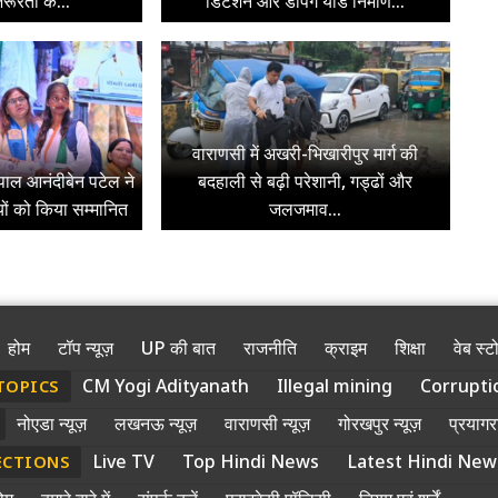
रूरतों के...
डिटेंशन और डंपिंग यार्ड निर्माण...
वाराणसी में अखरी-भिखारीपुर मार्ग की
ज्यपाल आनंदीबेन पटेल ने
बदहाली से बढ़ी परेशानी, गड्ढों और
ियों को किया सम्मानित
जलजमाव...
होम
टॉप न्यूज़
UP की बात
राजनीति
क्राइम
शिक्षा
वेब स्ट
CM Yogi Adityanath
Illegal mining
Corrupti
TOPICS
नोएडा न्यूज़
लखनऊ न्यूज़
वाराणसी न्यूज़
गोरखपुर न्यूज़
प्रयागरा
Live TV
Top Hindi News
Latest Hindi New
ECTIONS