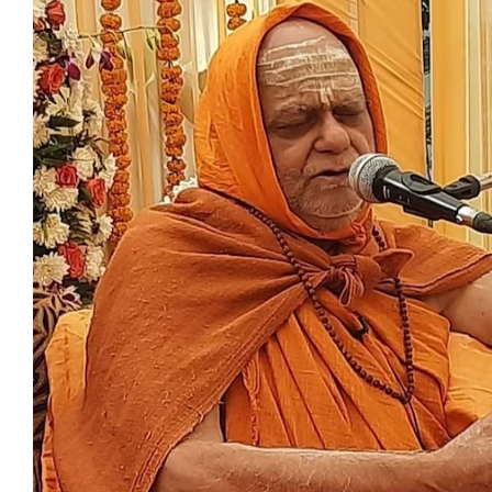
मेरठ
मुरादाबाद
गोरखपुर
प्रयागराज
रामपुर