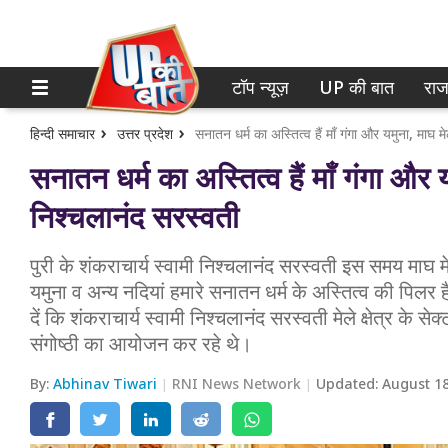
टॉप न्यूज़
UP की बात
राज
होम
नोएडा
गाजियाबाद
टॉप न्यूज़
हिन्दी समाचार
उत्तर प्रदेश
सनातन धर्म का अस्तित्व हैं माँ गंगा और यमुना, माघ मे
सनातन धर्म का अस्तित्व हैं माँ गंगा और यम
लखनऊ
UP की बात
निश्चलानंद सरस्वती
कानपुर
राजनीति
पुरी के शंकराचार्य स्वामी निश्चलानंद सरस्वती इस समय माघ मेले
वाराणसी
क्राइम
यमुना व अन्य नदियां हमारे सनातन धर्म के अस्तित्व की पिलर है
आगरा
दें कि शंकराचार्य स्वामी निश्चलानंद सरस्वती मेले क्षेत्र के सेक्ट
शिक्षा
संगोष्ठी का आयोजन कर रहे थे।
अयोध्या
वेब स्टोरी
By:
Abhinav Tiwari
RNI News Network
Updated:
August 18
अलीगढ़
मथुरा