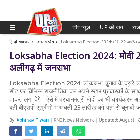
टॉप न्यूज़
UP की बात
राज
होम
नोएडा
गाजियाबाद
टॉप न्यूज़
हिन्दी समाचार
उत्तर प्रदेश
Loksabha Election 2024: मोदी 22 अप्रैल को त
Loksabha Election 2024: मोदी 22 
लखनऊ
UP की बात
अलीगढ़ में जनसभा
कानपुर
राजनीति
Loksabha Election 2024: लोकसभा चुनाव के दूसरे चरण 
वाराणसी
क्राइम
सीट पर विभिन्न राजनीतिक दल अपने स्टार प्रचारकों के साथ व
आगरा
ताकत लगा देंगे। ऐसे में प्रधानमंत्री मोदी का भी कार्यक्रम अ
शिक्षा
वहीं बीएसपी सुप्रीमों मायावती 23 तारीख को यहां से चुनावी
अयोध्या
वेब स्टोरी
By:
Abhinav Tiwari
RNI News Network
Updated:
August 18
अलीगढ़
मथुरा