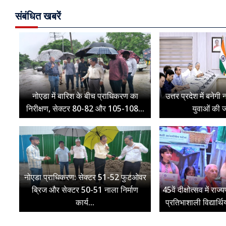
संबंधित खबरें
नोएडा में बारिश के बीच प्राधिकरण का
उत्तर प्रदेश में बनेग
निरीक्षण, सेक्टर 80-82 और 105-108...
युवाओं की ज
नोएडा प्राधिकरण: सेक्टर 51-52 फुटओवर
ब्रिज और सेक्टर 50-51 नाला निर्माण
45वें दीक्षोत्सव में रा
कार्य...
प्रतिभाशाली विद्यार्थ