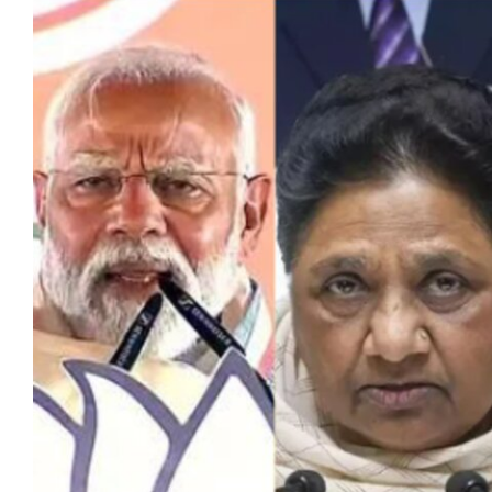
मेरठ
मुरादाबाद
गोरखपुर
प्रयागराज
रामपुर