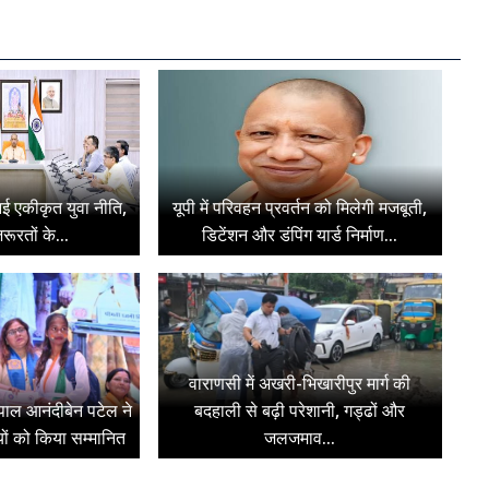
ी नई एकीकृत युवा नीति,
यूपी में परिवहन प्रवर्तन को मिलेगी मजबूती,
रूरतों के...
डिटेंशन और डंपिंग यार्ड निर्माण...
वाराणसी में अखरी-भिखारीपुर मार्ग की
ज्यपाल आनंदीबेन पटेल ने
बदहाली से बढ़ी परेशानी, गड्ढों और
ियों को किया सम्मानित
जलजमाव...