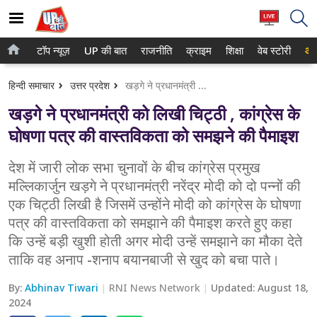
टॉप न्यूज़
UP की बात
राजनीति
क्राइम
शिक्षा
वेब स्टोरी
आप
होम
नोएडा
हिन्दी समाचार
उत्तर प्रदेश
खड़गे ने प्रधानमंत्री को लिखी चिट्ठी , कांग्रेस के घोषणा पत्र की वास्तविकता को समझने की पैमाइश
टॉप न्यूज़
गाजियाबाद
खड़गे ने प्रधानमंत्री को लिखी चिट्ठी , कांग्रेस के
UP की बात
लखनऊ
घोषणा पत्र की वास्तविकता को समझने की पैमाइश
राजनीति
कानपुर
देश में जारी लोक सभा चुनावों के बीच कांग्रेस प्रमुख
मल्लिकार्जुन खड़गे ने प्रधानमंत्री नरेंद्र मोदी को दो पन्नों की
क्राइम
वाराणसी
एक चिट्ठी लिखी है जिसमें उन्होंने मोदी को कांग्रेस के घोषणा
शिक्षा
आगरा
पत्र की वास्तविकता को समझाने की पैमाइश करते हुए कहा
कि उन्हें बड़ी खुशी होती अगर मोदी उन्हें समझाने का मौका देते
वेब स्टोरी
अयोध्या
ताकि वह अनाप -शनाप बयानबाजी से खुद को बचा पाते।
अलीगढ़
By:
Abhinav Tiwari
RNI News Network
Updated:
August 18,
2024
मथुरा