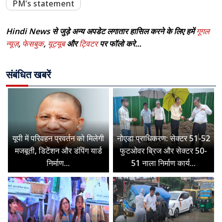
PM's statement
Hindi News से जुड़े अन्य अपडेट लगातार हासिल करने के लिए हमें
गूगल
न्यूज़
,
फेसबुक
,
यूट्यूब
और
ट्विटर
पर फॉलो करे...
संबंधित खबरें
यूपी में परिवहन प्रवर्तन को मिलेगी
नोएडा प्राधिकरण: सेक्टर 51-52
मजबूती, डिटेंशन और डंपिंग यार्ड
फुटओवर ब्रिज और सेक्टर 50-
निर्माण...
51 नाला निर्माण कार्य...