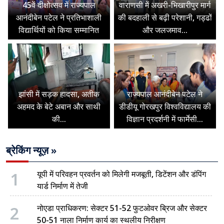
45वें दीक्षोत्सव में राज्यपाल
वाराणसी में अखरी-भिखारीपुर मार्ग
आनंदीबेन पटेल ने प्रतिभाशाली
की बदहाली से बढ़ी परेशानी, गड्ढों
विद्यार्थियों को किया सम्मानित
और जलजमाव...
झांसी में सड़क हादसा, अतीक
राज्यपाल आनंदीबेन पटेल ने
अहमद के बेटे अबान और साथी
डीडीयू गोरखपुर विश्वविद्यालय की
की...
विज्ञान प्रदर्शनी में फार्मेसी...
ब्रेकिंग न्यूज़ »
1
यूपी में परिवहन प्रवर्तन को मिलेगी मजबूती, डिटेंशन और डंपिंग
यार्ड निर्माण में तेजी
2
नोएडा प्राधिकरण: सेक्टर 51-52 फुटओवर ब्रिज और सेक्टर
50-51 नाला निर्माण कार्य का स्थलीय निरीक्षण