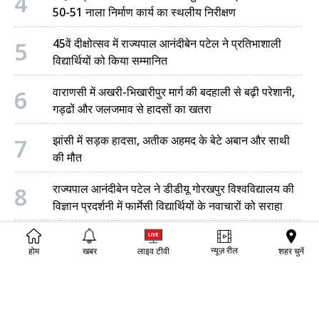
4
50-51 नाला निर्माण कार्य का स्थलीय निरीक्षण
5
45वें दीक्षोत्सव में राज्यपाल आनंदीबेन पटेल ने प्रतिभाशाली
विद्यार्थियों को किया सम्मानित
6
वाराणसी में अखरी-भिखारीपुर मार्ग की बदहाली से बढ़ी परेशानी,
गड्ढों और जलजमाव से हादसों का खतरा
7
झांसी में सड़क हादसा, अतीक अहमद के बेटे अबान और साथी
की मौत
8
राज्यपाल आनंदीबेन पटेल ने डीडीयू गोरखपुर विश्वविद्यालय की
विज्ञान प्रदर्शनी में फार्मेसी विद्यार्थियों के नवाचारों को सराहा
9
उत्तर प्रदेश: मुख्यमंत्री योगी आदित्यनाथ आज करेंगे उच्च
स्तरीय समीक्षा बैठक, कानून व्यवस्था और बाढ़-त्योहारों की
न्यूज़ रील
शहर चुनें
होम
खबर
लाइव टीवी
तैयारियों पर नजर
10
राज्यपाल आनंदीबेन पटेल ने दीनदयाल उपाध्याय गोरखपुर