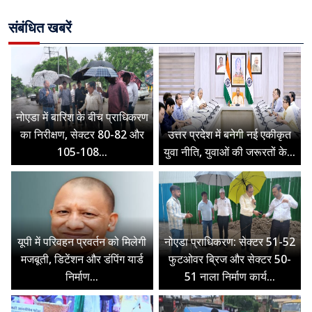
संबंधित खबरें
नोएडा में बारिश के बीच प्राधिकरण
का निरीक्षण, सेक्टर 80-82 और
उत्तर प्रदेश में बनेगी नई एकीकृत
105-108...
युवा नीति, युवाओं की जरूरतों के...
यूपी में परिवहन प्रवर्तन को मिलेगी
नोएडा प्राधिकरण: सेक्टर 51-52
मजबूती, डिटेंशन और डंपिंग यार्ड
फुटओवर ब्रिज और सेक्टर 50-
निर्माण...
51 नाला निर्माण कार्य...