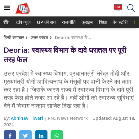
टॉप न्यूज़
UP की बात
राजनीति
क्राइम
शिक्षा
वेब स्टोरी
आप
होम
नोएडा
हिन्दी समाचार
उत्तर प्रदेश
Deoria: स्वास्थ्य विभाग के दावे धरातल पर पूरी तरह फेल
टॉप न्यूज़
गाजियाबाद
Deoria: स्वास्थ्य विभाग के दावे धरातल पर पूरी
UP की बात
लखनऊ
तरह फेल
राजनीति
कानपुर
उत्तर प्रदेश में स्वास्थ्य विभाग, प्रधानमंत्री नरेंद्र मोदी और
मुख्यमंत्री योगी आदित्यनाथ के मंसूबों पर पानी फेरने का काम
क्राइम
वाराणसी
कर रहा है। जिसके कारण राज्य में स्वास्थ्य विभाग के दावे पूरी
शिक्षा
आगरा
तरह फेल होते नजर आ रहे हैं। वहीं लोगों को स्वास्थ्य सुविधाएं
देने में विभाग नाकाम साबित दिख रहा है।
वेब स्टोरी
अयोध्या
By:
Abhinav Tiwari
RNI News Network
Updated:
August 18,
अलीगढ़
2024
मथुरा