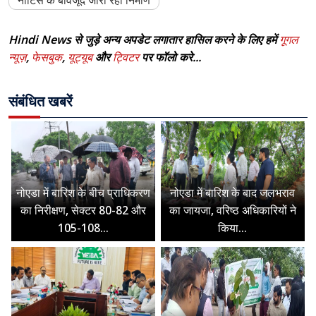
नोटिस के बावजूद जारी रहा निर्माण
Hindi News से जुड़े अन्य अपडेट लगातार हासिल करने के लिए हमें
गूगल
न्यूज़
,
फेसबुक
,
यूट्यूब
और
ट्विटर
पर फॉलो करे...
संबंधित खबरें
नोएडा में बारिश के बीच प्राधिकरण
नोएडा में बारिश के बाद जलभराव
का निरीक्षण, सेक्टर 80-82 और
का जायजा, वरिष्ठ अधिकारियों ने
105-108...
किया...