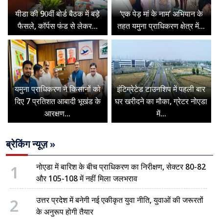
यीडा की 90वीं बोर्ड बैठक में बड़े
‘एक पेड़ मां के नाम’ अभियान के
फैसले, कॉर्पस फंड से लेकर...
तहत यमुना प्राधिकरण क्षेत्र में...
यमुना प्राधिकरण ने किसानों को
इंटिग्रेटेड टाउनशिप में पहली बार
दिए 7 प्रतिशत आबादी भूखंड के
घर खरीदने का मौका, ग्रेटर नोएडा
आरक्षण...
में...
ब्रेकिंग न्यूज़ »
1
नोएडा में बारिश के बीच प्राधिकरण का निरीक्षण, सेक्टर 80-82
और 105-108 में नहीं मिला जलभराव
2
उत्तर प्रदेश में बनेगी नई एकीकृत युवा नीति, युवाओं की जरूरतों
के अनुरूप होगी तैयार