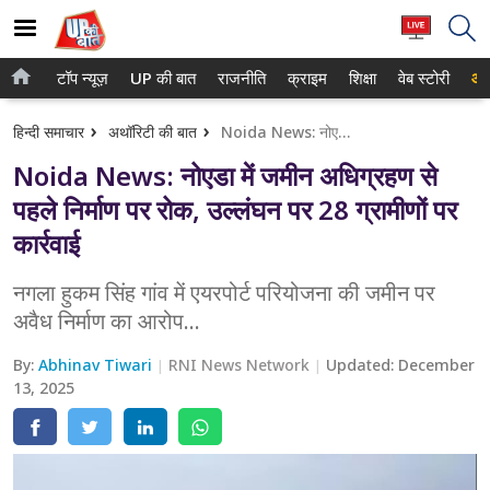
टॉप न्यूज़
UP की बात
राजनीति
क्राइम
शिक्षा
वेब स्टोरी
आप
होम
नोएडा
हिन्दी समाचार
अथॉरिटी की बात
Noida News: नोएडा में जमीन अधिग्रहण से पहले निर्माण पर रोक, उल्लंघन पर 28 ग्रामीणों पर कार्रवाई
टॉप न्यूज़
गाजियाबाद
Noida News: नोएडा में जमीन अधिग्रहण से
UP की बात
लखनऊ
पहले निर्माण पर रोक, उल्लंघन पर 28 ग्रामीणों पर
कार्रवाई
राजनीति
कानपुर
क्राइम
नगला हुकम सिंह गांव में एयरपोर्ट परियोजना की जमीन पर
वाराणसी
अवैध निर्माण का आरोप...
शिक्षा
आगरा
By:
Abhinav Tiwari
RNI News Network
Updated:
December
वेब स्टोरी
अयोध्या
13, 2025
अलीगढ़
मथुरा