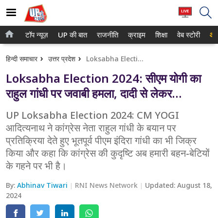
टॉप न्यूज़
UP की बात
राजनीति
क्राइम
शिक्षा
वेब स्टोरी
आप
होम
नोएडा
हिन्दी समाचार
उत्तर प्रदेश
Loksabha Election 2024: सीएम योगी का राहुल गांधी पर जवाबी हमला, दादी से लेकर…
टॉप न्यूज़
गाजियाबाद
Loksabha Election 2024: सीएम योगी का
UP की बात
लखनऊ
राहुल गांधी पर जवाबी हमला, दादी से लेकर…
राजनीति
कानपुर
UP Loksabha Election 2024: CM YOGI
आदित्यनाथ ने कांग्रेस नेता राहुल गांधी के बयान पर
क्राइम
वाराणसी
प्रतिक्रिया देते हुए भूतपूर्व पीएम इंदिरा गांधी का भी जिक्र
शिक्षा
आगरा
किया और कहा कि कांग्रेस की कुदृष्टि अब हमारी बहन-बेटियों
के गहने पर भी है।
वेब स्टोरी
अयोध्या
By:
Abhinav Tiwari
RNI News Network
Updated:
August 18,
अलीगढ़
2024
मथुरा