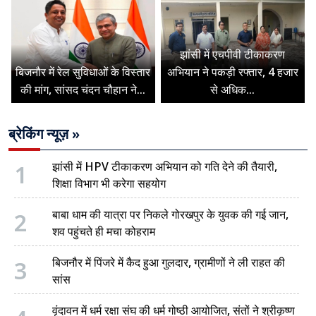
झांसी में एचपीवी टीकाकरण
बिजनौर में रेल सुविधाओं के विस्तार
अभियान ने पकड़ी रफ्तार, 4 हजार
की मांग, सांसद चंदन चौहान ने...
से अधिक...
ब्रेकिंग न्यूज़ »
1
झांसी में HPV टीकाकरण अभियान को गति देने की तैयारी,
शिक्षा विभाग भी करेगा सहयोग
2
बाबा धाम की यात्रा पर निकले गोरखपुर के युवक की गई जान,
शव पहुंचते ही मचा कोहराम
3
बिजनौर में पिंजरे में कैद हुआ गुलदार, ग्रामीणों ने ली राहत की
सांस
वृंदावन में धर्म रक्षा संघ की धर्म गोष्ठी आयोजित, संतों ने श्रीकृष्ण