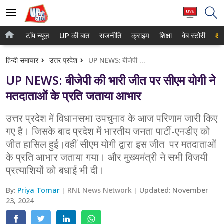
टॉप न्यूज़
UP की बात
राजनीति
क्राइम
शिक्षा
वेब स्टोरी
आप
होम
नोएडा
हिन्दी समाचार
उत्तर प्रदेश
UP NEWS: बीजेपी की भारी जीत पर सीएम योगी ने मतदाताओं के प्रति जताया आभार
टॉप न्यूज़
गाजियाबाद
UP NEWS: बीजेपी की भारी जीत पर सीएम योगी ने
UP की बात
लखनऊ
मतदाताओं के प्रति जताया आभार
राजनीति
कानपुर
उत्तर प्रदेश में विधानसभा उपचुनाव के आज परिणाम जारी किए
गए है। जिसके बाद प्रदेश में भारतीय जनता पार्टी-एनडीए को
क्राइम
वाराणसी
जीत हासिल हुई।वहीं सीएम योगी द्वारा इस जीत पर मतदाताओं
शिक्षा
आगरा
के प्रति आभार जताया गया। और मुख्यमंत्री ने सभी विजयी
प्रत्याशियों को बधाई भी दी।
वेब स्टोरी
अयोध्या
By:
Priya Tomar
RNI News Network
Updated:
November
अलीगढ़
23, 2024
मथुरा