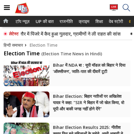
टॉप न्यूज़
UP की बात
राजनीति
क्राइम
शिक्षा
वेब स्टोरी
आप
होम
नोएडा
बिजनौर में पिंजरे में कैद हुआ गुलदार, ग्रामीणों ने ली राहत की सांस
वृ
लेटेस्ट
टॉप न्यूज़
गाजियाबाद
हिन्दी समाचार
Election Time
UP की बात
Election Time
लखनऊ
(Election Time News in Hindi)
राजनीति
Bihar में NDA बा : यूपी मॉडल को बिहार ने दिया
कानपुर
‘ऑक्सीजन’, जाति-पात की दीवारें टूटी
क्राइम
वाराणसी
शिक्षा
आगरा
Bihar Election: बिहार नतीजों पर अखिलेश
यादव ने कहा: “SIR ने बिहार में जो खेल किया, वो
वेब स्टोरी
अयोध्या
यूपी और बाकी जगह नहीं होने देंगे”
अलीगढ़
Bihar Election Results 2025: नीतीश
मथुरा
कुमार फिर बने महिलाओं के चहेते, आधी आबादी ने