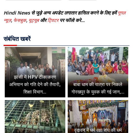
Hindi News से जुड़े अन्य अपडेट लगातार हासिल करने के लिए हमें
गूगल
न्यूज़
,
फेसबुक
,
यूट्यूब
और
ट्विटर
पर फॉलो करे...
संबंधित खबरें
झांसी में HPV टीकाकरण
अभियान को गति देने की तैयारी,
बाबा धाम की यात्रा पर निकले
शिक्षा विभाग...
गोरखपुर के युवक की गई जान,...
वृंदावन में धर्म रक्षा संघ की धर्म