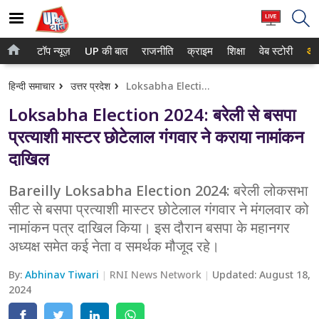
टॉप न्यूज़
UP की बात
राजनीति
क्राइम
शिक्षा
वेब स्टोरी
आप
होम
नोएडा
हिन्दी समाचार
उत्तर प्रदेश
Loksabha Election 2024: बरेली से बसपा प्रत्याशी मास्टर छोटेलाल गंगवार ने कराया नामांकन दाखिल
टॉप न्यूज़
गाजियाबाद
Loksabha Election 2024: बरेली से बसपा
UP की बात
लखनऊ
प्रत्याशी मास्टर छोटेलाल गंगवार ने कराया नामांकन
दाखिल
राजनीति
कानपुर
क्राइम
Bareilly Loksabha Election 2024: बरेली लोकसभा
वाराणसी
सीट से बसपा प्रत्याशी मास्टर छोटेलाल गंगवार ने मंगलवार को
शिक्षा
आगरा
नामांकन पत्र दाखिल किया। इस दौरान बसपा के महानगर
अध्यक्ष समेत कई नेता व समर्थक मौजूद रहे।
वेब स्टोरी
अयोध्या
By:
Abhinav Tiwari
RNI News Network
Updated:
August 18,
अलीगढ़
2024
मथुरा