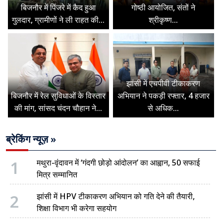
बिजनौर में पिंजरे में कैद हुआ
गोष्ठी आयोजित, संतों ने
गुलदार, ग्रामीणों ने ली राहत की...
श्रीकृष्ण...
झांसी में एचपीवी टीकाकरण
बिजनौर में रेल सुविधाओं के विस्तार
अभियान ने पकड़ी रफ्तार, 4 हजार
की मांग, सांसद चंदन चौहान ने...
से अधिक...
ब्रेकिंग न्यूज़ »
1
मथुरा-वृंदावन में ‘गंदगी छोड़ो आंदोलन’ का आह्वान, 50 सफाई
मित्र सम्मानित
2
झांसी में HPV टीकाकरण अभियान को गति देने की तैयारी,
शिक्षा विभाग भी करेगा सहयोग